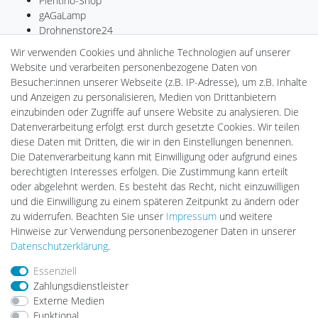
Plentino-Shop
gAGaLamp
Drohnenstore24
MeinUSB
Wir verwenden Cookies und ähnliche Technologien auf unserer
Batteriespeicher
Website und verarbeiten personenbezogene Daten von
PlentiSolar
Besucher:innen unserer Webseite (z.B. IP-Adresse), um z.B. Inhalte
Gebrauchtlicht
und Anzeigen zu personalisieren, Medien von Drittanbietern
Ledkauf
einzubinden oder Zugriffe auf unsere Website zu analysieren. Die
DEYESOLAR
Datenverarbeitung erfolgt erst durch gesetzte Cookies. Wir teilen
Lightech Connect
diese Daten mit Dritten, die wir in den Einstellungen benennen.
CardanLight Europe
Die Datenverarbeitung kann mit Einwilligung oder aufgrund eines
FORTIMO LEDs
berechtigten Interesses erfolgen. Die Zustimmung kann erteilt
LED-RETROSHOP
oder abgelehnt werden. Es besteht das Recht, nicht einzuwilligen
Wallbox24
und die Einwilligung zu einem späteren Zeitpunkt zu ändern oder
zu widerrufen. Beachten Sie unser
Impressum
und weitere
Hinweise zur Verwendung personenbezogener Daten in unserer
Impressum
Daten­schutz­erklärung
AGB
Daten­schutz­erklärung
.
Essenziell
Zahlungsdienstleister
Barrierefreiheitserklärung
Widerrufs­recht
Externe Medien
Funktional