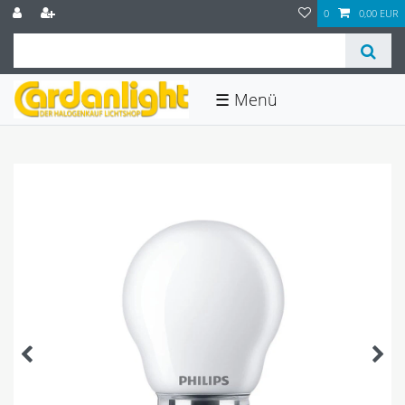
0
0,00 EUR
☰