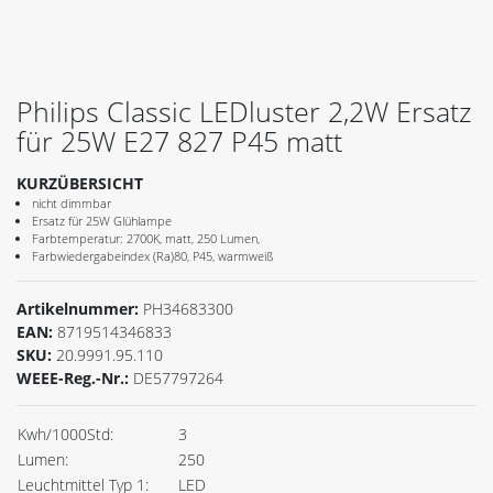
Philips Classic LEDluster 2,2W Ersatz
für 25W E27 827 P45 matt
KURZÜBERSICHT
nicht dimmbar
Ersatz für 25W Glühlampe
Farbtemperatur: 2700K, matt, 250 Lumen,
Farbwiedergabeindex (Ra)80, P45, warmweiß
Artikelnummer:
PH34683300
EAN:
8719514346833
SKU:
20.9991.95.110
WEEE-Reg.-Nr.:
DE57797264
Kwh/1000Std:
3
Lumen:
250
Leuchtmittel Typ 1:
LED