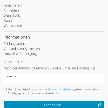
Registrieren
Anmelden
Warenkorb
Kasse
Wunschliste
Informationen
Zahlungsarten
Versandarten & -kosten
Umwelt & Entsorgung
Newsletter
Nach der Anmeldung erhalten Sie eine Email zur Bestätigung
Newsletter
E-MAIL **
Honig
Hiermit bestätige ich, dass ich die
Daten­schutz­erklärung
gelesen habe. Meine
Einwilligung kann ich jederzeit widerrufen.**
Abonnieren