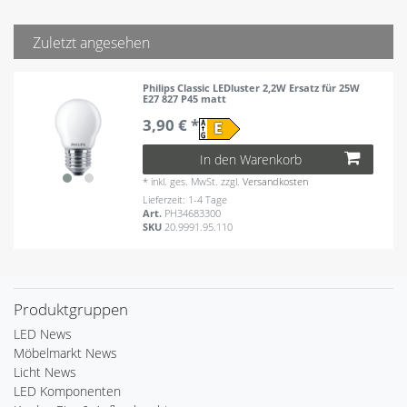
Zuletzt angesehen
Philips Classic LEDluster 2,2W Ersatz für 25W
E27 827 P45 matt
3,90 € *
In den Warenkorb
*
inkl. ges. MwSt.
zzgl.
Versandkosten
Lieferzeit: 1-4 Tage
Art.
PH34683300
SKU
20.9991.95.110
Produktgruppen
LED News
Möbelmarkt News
Licht News
LED Komponenten