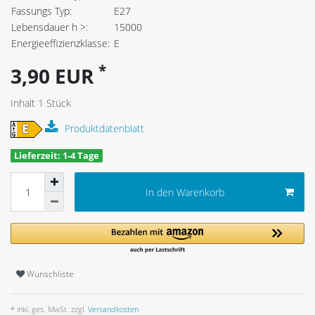
Fassungs Typ:
E27
Lebensdauer h >:
15000
Energieeffizienzklasse:
E
*
3,90 EUR
Inhalt
1
Stück
Produktdatenblatt
Lieferzeit: 1-4 Tage
In den Warenkorb
Wunschliste
* inkl. ges. MwSt. zzgl.
Versandkosten