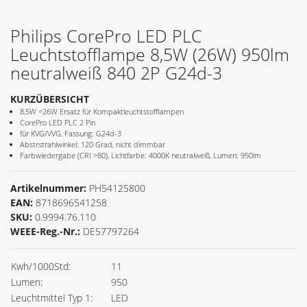
Philips CorePro LED PLC
Leuchtstofflampe 8,5W (26W) 950lm
neutralweiß 840 2P G24d-3
KURZÜBERSICHT
8,5W =26W Ersatz für Kompaktleuchtstofflampen
CorePro LED PLC 2 Pin
für KVG/VVG, Fassung: G24d-3
Abstrstrahlwinkel: 120 Grad, nicht dimmbar
Farbwiedergabe (CRI >80), Lichtfarbe: 4000K neutralweiß, Lumen: 950lm
Artikelnummer:
PH54125800
EAN:
8718696541258
SKU:
0.9994.76.110
WEEE-Reg.-Nr.:
DE57797264
Kwh/1000Std:
11
Lumen:
950
Leuchtmittel Typ 1:
LED