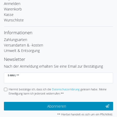
Anmelden
Warenkorb
Kasse
Wunschliste
Informationen
Zahlungsarten
Versandarten & -kosten
Umwelt & Entsorgung
Newsletter
Nach der Anmeldung erhalten Sie eine Email zur Bestätigung
Newsletter
E-MAIL **
Honig
Hiermit bestätige ich, dass ich die
Daten­schutz­erklärung
gelesen habe. Meine
Einwilligung kann ich jederzeit widerrufen.**
Abonnieren
** Hierbei handelt es sich um ein Pflichtfeld.