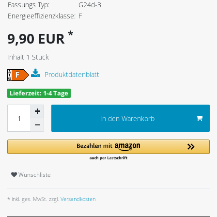
Fassungs Typ:
G24d-3
Energieeffizienzklasse:
F
*
9,90 EUR
Inhalt
1
Stück
Produktdatenblatt
Lieferzeit: 1-4 Tage
In den Warenkorb
Wunschliste
* inkl. ges. MwSt. zzgl.
Versandkosten