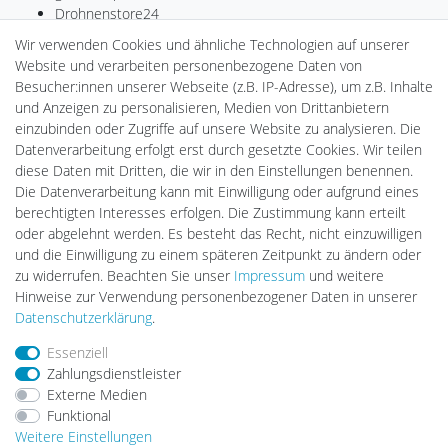
Drohnenstore24
MeinUSB
Wir verwenden Cookies und ähnliche Technologien auf unserer
Batteriespeicher
Website und verarbeiten personenbezogene Daten von
PlentiSolar
Besucher:innen unserer Webseite (z.B. IP-Adresse), um z.B. Inhalte
Gebrauchtlicht
und Anzeigen zu personalisieren, Medien von Drittanbietern
Ledkauf
einzubinden oder Zugriffe auf unsere Website zu analysieren. Die
DEYESOLAR
Datenverarbeitung erfolgt erst durch gesetzte Cookies. Wir teilen
Lightech Connect
diese Daten mit Dritten, die wir in den Einstellungen benennen.
CardanLight Europe
Die Datenverarbeitung kann mit Einwilligung oder aufgrund eines
FORTIMO LEDs
berechtigten Interesses erfolgen. Die Zustimmung kann erteilt
LED-RETROSHOP
oder abgelehnt werden. Es besteht das Recht, nicht einzuwilligen
Wallbox24
und die Einwilligung zu einem späteren Zeitpunkt zu ändern oder
zu widerrufen. Beachten Sie unser
Impressum
und weitere
Hinweise zur Verwendung personenbezogener Daten in unserer
Impressum
Daten­schutz­erklärung
AGB
Daten­schutz­erklärung
.
Essenziell
Zahlungsdienstleister
Barrierefreiheitserklärung
Widerrufs­recht
Externe Medien
Funktional
Weitere Einstellungen
Kontakt
Vertrag widerrufen