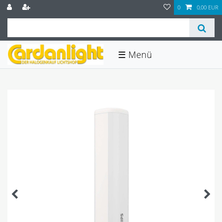
0
0,00 EUR
☰