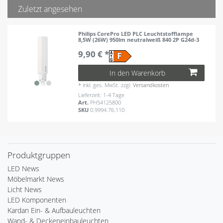
Zuletzt angesehen
Philips CorePro LED PLC Leuchtstofflampe
8,5W (26W) 950lm neutralweiß 840 2P G24d-3
9,90 € *
In den Warenkorb
*
inkl. ges. MwSt.
zzgl.
Versandkosten
Lieferzeit: 1-4 Tage
Art.
PH54125800
SKU
0.9994.76.110
Produktgruppen
LED News
Möbelmarkt News
Licht News
LED Komponenten
Kardan Ein- & Aufbauleuchten
Wand- & Deckeneinbauleuchten