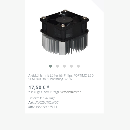
Aktivkühler mit Lüfter für Philips FORTIMO LED
SLM 2000lm Kühlleistung <25W
17,50 € *
*
inkl. ges. MwSt.
zzgl.
Versandkosten
Lieferzeit: 1-4 Tage
Art.
AVCZ5LT02W001
SKU
195.9999.75.111