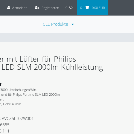
Anmelden
Registrieren
0
0
0,00 EUR
CLE Produkte
r mit Lüfter für Philips
LED SLM 2000lm Kühlleistung
T
i 3000 Umdrehungen/Min.
chend für Philips Fortimo SLM LED 2000lm
ert
m, Höhe 40mm
:
AVCZ5LT02W001
6655
5.111