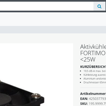
Aktivkühle
FORTIMO 
<25W
KURZÜBERSICH
19,5 dB-A max. be
Kühlleistung ausrei
Aluminium andonisi
Druchmesser 65m
Artikelnummer
EAN:
425037793
SKU:
195.9999.7