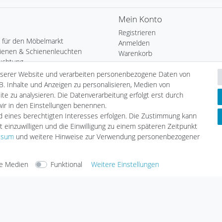
Mein Konto
Registrieren
 für den Möbelmarkt
Anmelden
ienen & Schienenleuchten
Warenkorb
uchtung
Kasse
Heim
nserer Website und verarbeiten personenbezogene Daten von
Wunschliste
chten
B. Inhalte und Anzeigen zu personalisieren, Medien von
Leuchtmittel
te zu analysieren. Die Datenverarbeitung erfolgt erst durch
Informationen
tmittel
 wir in den Einstellungen benennen.
Zahlungsarten
LED
nd eines berechtigten Interesses erfolgen. Die Zustimmung kann
Versandarten & -kosten
geräte
t einzuwilligen und die Einwilligung zu einem späteren Zeitpunkt
Umwelt & Entsorgung
ssum
und weitere Hinweise zur Verwendung personenbezogener
e Medien
Funktional
Weitere Einstellungen
arten
Versandarten