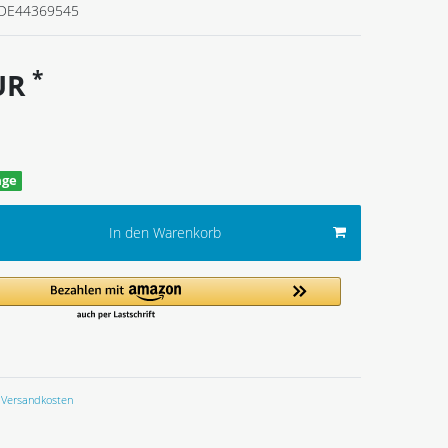
DE44369545
*
EUR
age
In den Warenkorb
Versandkosten