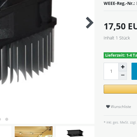
WEEE-Reg.-Nr.:
17,50 
Inhalt
1
Stück
Lieferzeit: 1-4 T
Wunschliste
* inkl. ges. MwSt. zzgl.