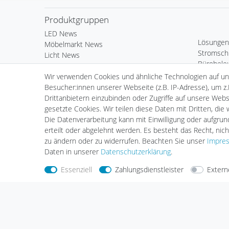
Produktgruppen
LED News
Lösungen
Möbelmarkt News
Stromsch
Licht News
Bürobele
LED Komponenten
Deko & 
Wir verwenden Cookies und ähnliche Technologien auf u
Kardan Ein- & Aufbauleuchten
Außenleu
Besucher:innen unserer Webseite (z.B. IP-Adresse), um z.
Wand- & Deckeneinbauleuchten
Standard 
Drittanbietern einzubinden oder Zugriffe auf unsere Websi
Standard Einbauleuchten
LED Leuch
gesetzte Cookies. Wir teilen diese Daten mit Dritten, die
Standard Aufbauleuchten
Fortimo 
Die Datenverarbeitung kann mit Einwilligung oder aufgru
Serie Webspace
Vorschalt
erteilt oder abgelehnt werden. Es besteht das Recht, nich
Scheinwerfer & Messebeleuchtung
Zubehör
zu ändern oder zu widerrufen. Beachten Sie unser
Impre
Hallenleuchten
Daten in unserer
Daten­schutz­erklärung
.
Essenziell
Zahlungsdienstleister
Extern
Nehmen Sie
Kontakt
mit uns auf
Zahlungs
Halogenkauf LIGHTECH GmbH