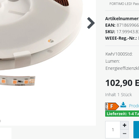
FORTIMO LED! Pass
Artikelnummer
EAN:
871869966
SKU:
17.99943.8
WEEE-Reg.-Nr.:
Kwh/1000Std:
Lumen:
Energieeffizienzk
102,90
Inhalt
1
Stück
Prod
Lieferzeit: 1-4 T