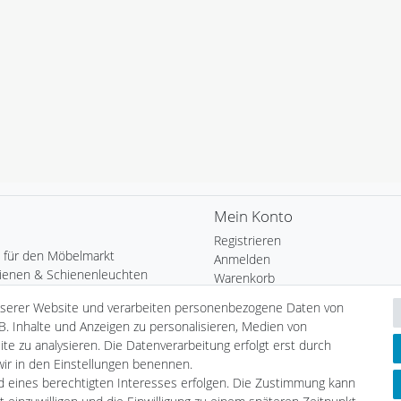
Mein Konto
Registrieren
 für den Möbelmarkt
Anmelden
ienen & Schienenleuchten
Warenkorb
uchtung
Kasse
nserer Website und verarbeiten personenbezogene Daten von
Heim
Wunschliste
B. Inhalte und Anzeigen zu personalisieren, Medien von
chten
te zu analysieren. Die Datenverarbeitung erfolgt erst durch
Leuchtmittel
Informationen
 wir in den Einstellungen benennen.
tmittel
nd eines berechtigten Interesses erfolgen. Die Zustimmung kann
Zahlungsarten
LED