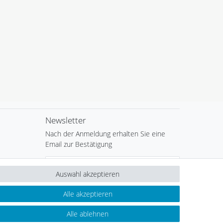
Newsletter
Nach der Anmeldung erhalten Sie eine
Email zur Bestätigung
Newsletter
E-MAIL **
Honig
Auswahl akzeptieren
Hiermit bestätige ich, dass ich die
Daten­schutz­
Alle akzeptieren
erklärung
gelesen habe. Meine Einwilligung kann ich
jederzeit widerrufen.**
Alle ablehnen