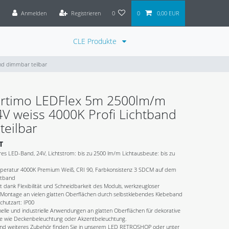
Anmelden
Registrieren
0
0
0,00 EUR
CLE Produkte
nd dimmbar teilbar
Fortimo LEDFlex 5m 2500lm/m
V weiss 4000K Profi Lichtband
teilbar
T
ares LED-Band, 24V, Lichtstrom: bis zu 2500 lm/m Lichtausbeute: bis zu
eratur 4000K Premium Weiß, CRI 90, Farbkonsistenz 3 SDCM auf dem
htband
t dank Flexibilität und Schneidbarkeit des Moduls, werkzeugloser
e Montage an vielen glatten Oberflächen durch selbstklebendes Klebeband
Schutzart: IP00
elle und industrielle Anwendungen an glatten Oberflächen für dekorative
e wie Deckenbeleuchtung oder Akzentbeleuchtung.
und weiteres Zubehör finden Sie in unserem LED RETROSHOP oder unter