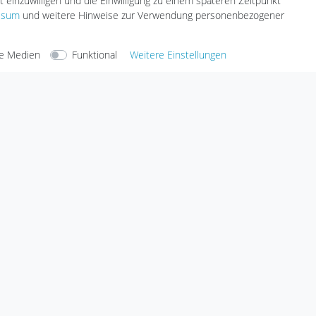
t einzuwilligen und die Einwilligung zu einem späteren Zeitpunkt
Versandarten & -kosten
geräte
ssum
und weitere Hinweise zur Verwendung personenbezogener
Umwelt & Entsorgung
e Medien
Funktional
Weitere Einstellungen
arten
Versandarten
Sicherheit