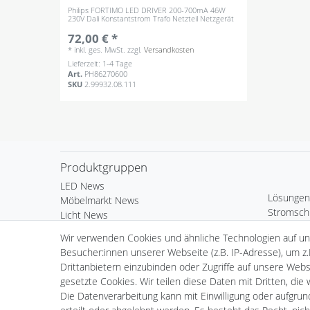
Philips FORTIMO LED DRIVER 200-700mA 46W
230V Dali Konstantstrom Trafo Netzteil Netzgerät
72,00 € *
*
inkl. ges. MwSt.
zzgl.
Versandkosten
Lieferzeit: 1-4 Tage
Art.
PH86270600
SKU
2.99932.08.111
Produktgruppen
LED News
Lösungen
Möbelmarkt News
Stromsch
Licht News
Bürobele
LED Komponenten
Wir verwenden Cookies und ähnliche Technologien auf u
Deko & 
Kardan Ein- & Aufbauleuchten
Besucher:innen unserer Webseite (z.B. IP-Adresse), um z.
Außenleu
Wand- & Deckeneinbauleuchten
Drittanbietern einzubinden oder Zugriffe auf unsere Websi
Standard 
Standard Einbauleuchten
gesetzte Cookies. Wir teilen diese Daten mit Dritten, die
LED Leuch
Standard Aufbauleuchten
Die Datenverarbeitung kann mit Einwilligung oder aufgru
Fortimo 
Serie Webspace