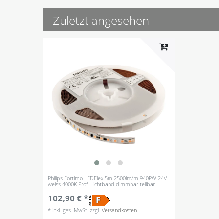
Zuletzt angesehen
Philips Fortimo LEDFlex 5m 2500lm/m 940PW 24V
weiss 4000K Profi Lichtband dimmbar teilbar
102,90 € *
*
inkl. ges. MwSt.
zzgl.
Versandkosten