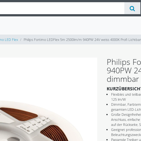
mo LED Flex
Philips Fortimo LEDFlex 5m 2500lm/m 940PW 24V weiss 4000K Profi Lichtba
Philips 
940PW 24
dimmbar 
KURZÜBERSICH
Flexibles und teilb
125 lm/W
Dimmbar, Farbtemp
gesamten LED-Lic
Große Designfreihei
Anschluss, einfach
auf der Rückseite, 
Geeignet profession
Beleuchtungszweck
Passende Treiber 