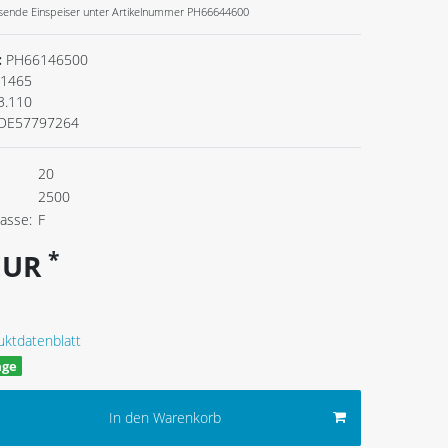
ende Einspeiser unter Artikelnummer PH66644600
:
PH66146500
1465
3.110
DE57797264
20
2500
lasse:
F
*
 EUR
uktdatenblatt
age
In den Warenkorb