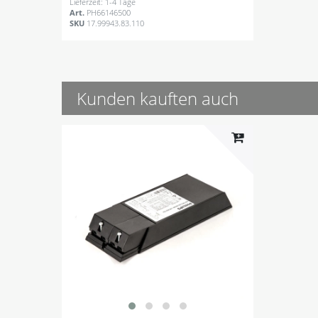
Lieferzeit: 1-4 Tage
Art.
PH66146500
SKU
17.99943.83.110
Kunden kauften auch