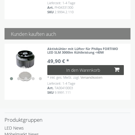
Lieferzeit: 1-4 Tage
Art.
PH04331300
SKU
2.9994.2.110
Kunden kauften auch
Aktivkühler mit Lüfter für Philips FORTIMO
LED SLM 3000lm Kühlleistung <40W
49,90 € *
In den Warenkorb
*
inkl. ges. MwSt.
zzgl.
Versandkosten
Lieferzeit: 1-4 Tage
Art.
TA00410003
SKU
9.9991.111
Produktgruppen
LED News
Möbelmarkt News