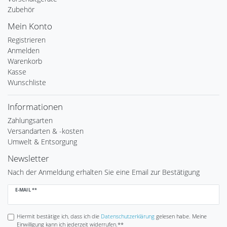
Zubehör
Mein Konto
Registrieren
Anmelden
Warenkorb
Kasse
Wunschliste
Informationen
Zahlungsarten
Versandarten & -kosten
Umwelt & Entsorgung
Newsletter
Nach der Anmeldung erhalten Sie eine Email zur Bestätigung
Newsletter
E-MAIL **
Honig
Hiermit bestätige ich, dass ich die
Daten­schutz­erklärung
gelesen habe. Meine
Einwilligung kann ich jederzeit widerrufen.**