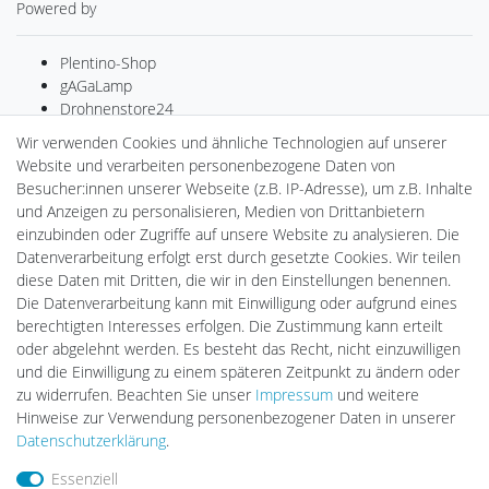
Powered by
Plentino-Shop
gAGaLamp
Drohnenstore24
MeinUSB
Wir verwenden Cookies und ähnliche Technologien auf unserer
Batteriespeicher
Website und verarbeiten personenbezogene Daten von
PlentiSolar
Besucher:innen unserer Webseite (z.B. IP-Adresse), um z.B. Inhalte
Gebrauchtlicht
und Anzeigen zu personalisieren, Medien von Drittanbietern
Ledkauf
einzubinden oder Zugriffe auf unsere Website zu analysieren. Die
DEYESOLAR
Datenverarbeitung erfolgt erst durch gesetzte Cookies. Wir teilen
Lightech Connect
diese Daten mit Dritten, die wir in den Einstellungen benennen.
CardanLight Europe
Die Datenverarbeitung kann mit Einwilligung oder aufgrund eines
FORTIMO LEDs
berechtigten Interesses erfolgen. Die Zustimmung kann erteilt
LED-RETROSHOP
oder abgelehnt werden. Es besteht das Recht, nicht einzuwilligen
Wallbox24
und die Einwilligung zu einem späteren Zeitpunkt zu ändern oder
zu widerrufen. Beachten Sie unser
Impressum
und weitere
Hinweise zur Verwendung personenbezogener Daten in unserer
Impressum
Daten­schutz­erklärung
AGB
Daten­schutz­erklärung
.
Essenziell