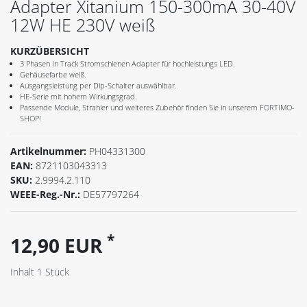
Adapter Xitanium 150-300mA 30-40V
12W HE 230V weiß
KURZÜBERSICHT
3 Phasen In Track Stromschienen Adapter für hochleistungs LED.
Gehäusefarbe weiß.
Ausgangsleistung per Dip-Schalter auswählbar.
HE-Serie mit hohem Wirkungsgrad.
Passende Module, Strahler und weiteres Zubehör finden Sie in unserem FORTIMO-
SHOP!
Artikelnummer:
PH04331300
EAN:
8721103043313
SKU:
2.9994.2.110
WEEE-Reg.-Nr.:
DE57797264
*
12,90 EUR
Inhalt
1
Stück