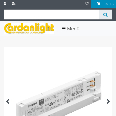
0
0,00 EUR
☰