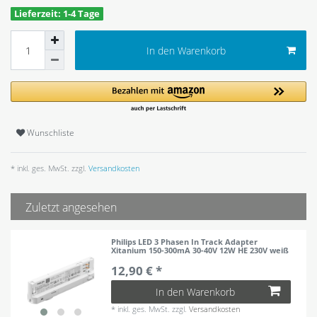
Lieferzeit: 1-4 Tage
In den Warenkorb
Wunschliste
* inkl. ges. MwSt. zzgl.
Versandkosten
Zuletzt angesehen
Philips LED 3 Phasen In Track Adapter
Xitanium 150-300mA 30-40V 12W HE 230V weiß
12,90 € *
In den Warenkorb
*
inkl. ges. MwSt.
zzgl.
Versandkosten