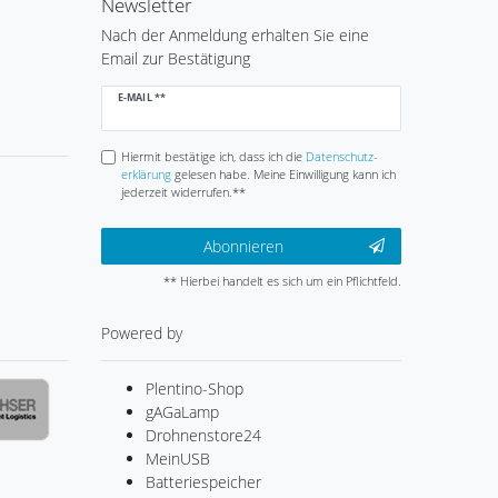
Newsletter
Nach der Anmeldung erhalten Sie eine
Email zur Bestätigung
Newsletter
E-MAIL **
Honig
Hiermit bestätige ich, dass ich die
Daten­schutz­
erklärung
gelesen habe. Meine Einwilligung kann ich
jederzeit widerrufen.**
Abonnieren
** Hierbei handelt es sich um ein Pflichtfeld.
Powered by
Plentino-Shop
gAGaLamp
Drohnenstore24
MeinUSB
Batteriespeicher