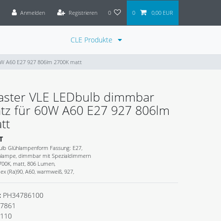
Anmelden
Registrieren
0
0
0,00 EUR
CLE Produkte
60W A60 E27 927 806lm 2700K matt
Master VLE LEDbulb dimmbar
atz für 60W A60 E27 927 806lm
tt
T
ulb Glühlampenform Fassung: E27,
ühlampe, dimmbar mit Spezialdimmern
700K, matt, 806 Lumen,
x (Ra)90, A60, warmweiß, 927,
:
PH34786100
7861
.110