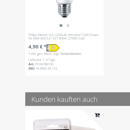
Philips Master VLE LEDbulb dimmbar 5,9W Ersatz
für 60W A60 E27 927 806lm 2700K matt
4,90 € *
*
inkl. ges. MwSt.
zzgl.
Versandkosten
Lieferzeit: 1-4 Tage
Art.
PH34786100
SKU
18.9992.04.110
Kunden kauften auch