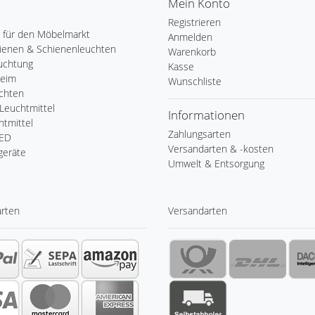
Mein Konto
Registrieren
 für den Möbelmarkt
Anmelden
ienen & Schienenleuchten
Warenkorb
uchtung
Kasse
Heim
Wunschliste
chten
Leuchtmittel
Informationen
tmittel
Zahlungsarten
LED
Versandarten & -kosten
geräte
Umwelt & Entsorgung
arten
Versandarten