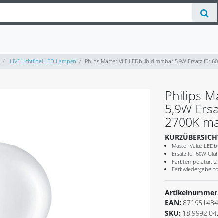
LIVE Lichtfibel LED-Lampen
Philips Master VLE LEDbulb dimmbar 5,9W Ersatz für 
Philips 
5,9W Ers
2700K ma
KURZÜBERSICH
Master Value LEDb
Ersatz für 60W Gl
Farbtemperatur: 2
Farbwiedergabeinde
Artikelnummer
EAN:
871951434
SKU:
18.9992.04