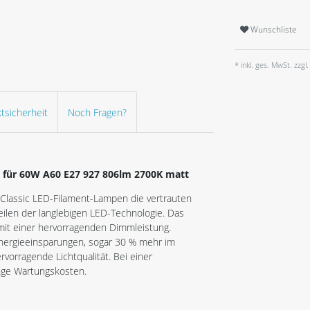
Wunschliste
* inkl. ges. MwSt. zzgl.
tsicherheit
Noch Fragen?
 für 60W A60 E27 927 806lm 2700K matt
 Classic LED-Filament-Lampen die vertrauten
ilen der langlebigen LED-Technologie. Das
mit einer hervorragenden Dimmleistung.
nergieeinsparungen, sogar 30 % mehr im
vorragende Lichtqualität. Bei einer
nge Wartungskosten.