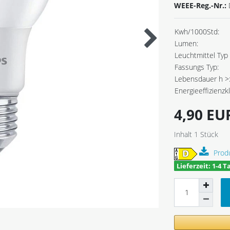
WEEE-Reg.-Nr.:
Kwh/1000Std:
Lumen:
Leuchtmittel Typ 
Fassungs Typ:
Lebensdauer h >
Energieeffizienzk
4,90 E
Inhalt
1
Stück
Prod
Lieferzeit: 1-4 T