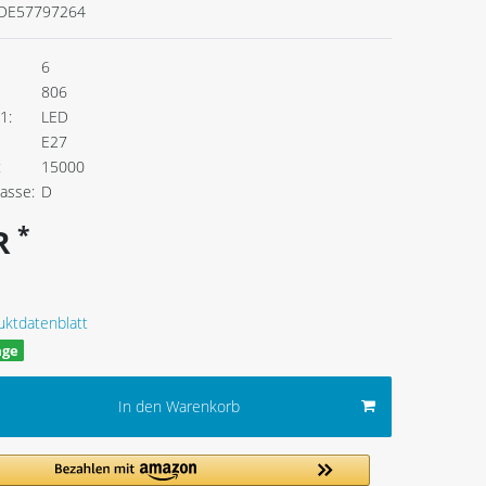
DE57797264
6
806
1:
LED
E27
:
15000
lasse:
D
*
UR
uktdatenblatt
age
In den Warenkorb