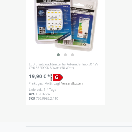
LED Ersatzleuchtmittel für Artemide Tizio 50 12V
GY6.35 3000K 6 Watt (50 Watt)
19,90 € *
*
inkl. ges. MwSt.
zzgl.
Versandkosten
Lieferzeit: 1-4 Tage
Art.
ESTTIZ2W
SKU
786.9993.2.110