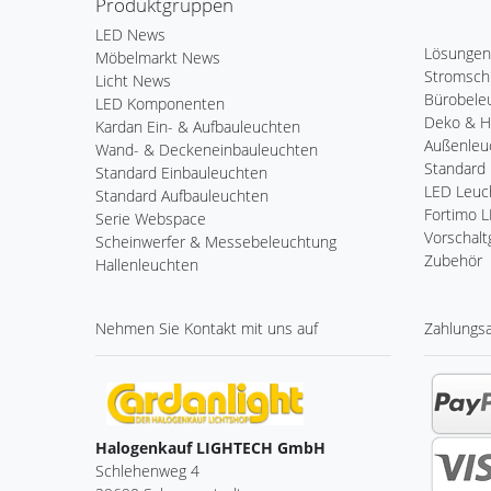
Produktgruppen
LED News
Lösungen
Möbelmarkt News
Stromsch
Licht News
Bürobele
LED Komponenten
Deko & 
Kardan Ein- & Aufbauleuchten
Außenleu
Wand- & Deckeneinbauleuchten
Standard 
Standard Einbauleuchten
LED Leuch
Standard Aufbauleuchten
Fortimo 
Serie Webspace
Vorschalt
Scheinwerfer & Messebeleuchtung
Zubehör
Hallenleuchten
Nehmen Sie
Kontakt
mit uns auf
Zahlungs
Halogenkauf LIGHTECH GmbH
Schlehenweg 4