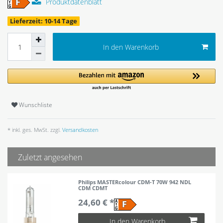
Produktdatenblatt
Lieferzeit: 10-14 Tage
In den Warenkorb
Wunschliste
* inkl. ges. MwSt. zzgl.
Versandkosten
Zuletzt angesehen
Philips MASTERcolour CDM-T 70W 942 NDL
CDM CDMT
24,60 € *
In den Warenkorb