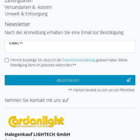
Zahlungsarten
Versandarten & -kosten
Umwelt & Entsorgung
Newsletter
Nach der Anmeldung erhalten Sie eine Email zur Bestätigung
Newsletter
E-MAIL **
Honig
Hiermit bestätige ich, dass ich die
Daten­schutz­erklärung
gelesen habe. Meine
Einwilligung kann ich jederzeit widerrufen.**
Abonnieren
** Hierbei handelt es sich um ein Pflichtfeld.
Nehmen Sie
Kontakt
mit uns auf
Halogenkauf LIGHTECH GmbH