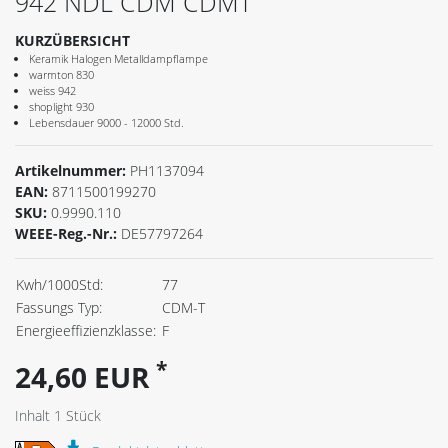
942 NDL CDM CDMT
KURZÜBERSICHT
Keramik Halogen Metalldampflampe
warmton 830
weiss 942
shoplight 930
Lebensdauer 9000 - 12000 Std.
Artikelnummer:
PH1137094
EAN:
8711500199270
SKU:
0.9990.110
WEEE-Reg.-Nr.:
DE57797264
Kwh/1000Std:
77
Fassungs Typ:
CDM-T
Energieeffizienzklasse:
F
*
24,60 EUR
Inhalt
1
Stück