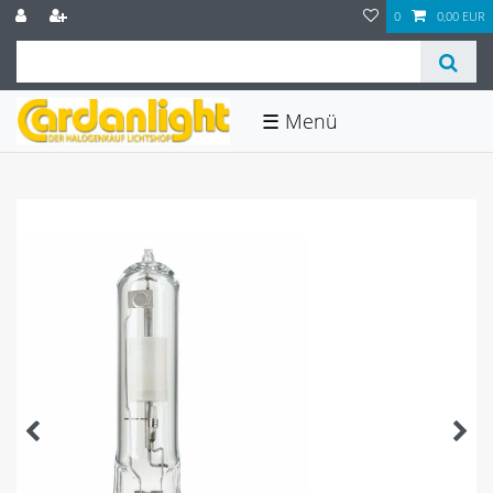
0
0,00 EUR
☰