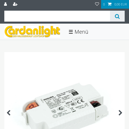
0
0,00 EUR
☰