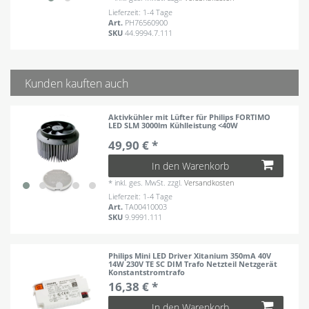
Lieferzeit: 1-4 Tage
Art.
PH76560900
SKU
44.9994.7.111
Kunden kauften auch
Aktivkühler mit Lüfter für Philips FORTIMO
LED SLM 3000lm Kühlleistung <40W
49,90 € *
In den Warenkorb
*
inkl. ges. MwSt.
zzgl.
Versandkosten
Lieferzeit: 1-4 Tage
Art.
TA00410003
SKU
9.9991.111
Philips Mini LED Driver Xitanium 350mA 40V
14W 230V TE SC DIM Trafo Netzteil Netzgerät
Konstantstromtrafo
16,38 € *
In den Warenkorb