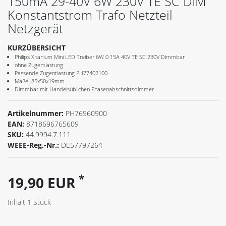
150mA 29-40V 6W 230V TE SC DIM
Konstantstrom Trafo Netzteil
Netzgerät
KURZÜBERSICHT
Philips Xitanium Mini LED Treiber 6W 0.15A 40V TE SC 230V Dimmbar
ohne Zugentlastung
Passende Zugentlastung PH77402100
Maße: 85x50x19mm
Dimmbar mit Handelsüblichen Phasenabschnittsdimmer
Artikelnummer:
PH76560900
EAN:
8718696765609
SKU:
44.9994.7.111
WEEE-Reg.-Nr.:
DE57797264
*
19,90 EUR
Inhalt
1
Stück