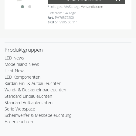
*
inkl. ges. MwSt.
zzgl.
Versandkosten
Lieferzeit: 1-4 Tage
Art.
PH76572200
SKU
51.9995.88.111
Produktgruppen
LED News
Möbelmarkt News
Licht News
LED Komponenten
Kardan Ein- & Aufbauleuchten
Wand- & Deckeneinbauleuchten
Standard Einbauleuchten
Standard Aufbauleuchten
Serie Webspace
Scheinwerfer & Messebeleuchtung
Hallenleuchten