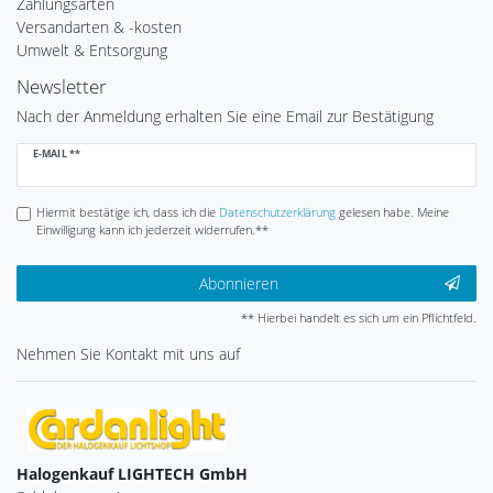
Zahlungsarten
Versandarten & -kosten
Umwelt & Entsorgung
Newsletter
Nach der Anmeldung erhalten Sie eine Email zur Bestätigung
Newsletter
E-MAIL **
Honig
Hiermit bestätige ich, dass ich die
Daten­schutz­erklärung
gelesen habe. Meine
Einwilligung kann ich jederzeit widerrufen.**
Abonnieren
** Hierbei handelt es sich um ein Pflichtfeld.
Nehmen Sie
Kontakt
mit uns auf
Halogenkauf LIGHTECH GmbH