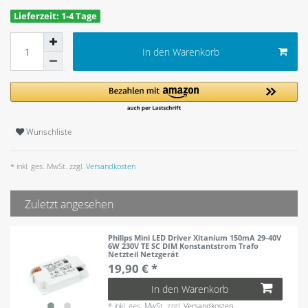
Lieferzeit: 1-4 Tage
In den Warenkorb
Wunschliste
* inkl. ges. MwSt. zzgl.
Versandkosten
Zuletzt angesehen
Philips Mini LED Driver Xitanium 150mA 29-40V
6W 230V TE SC DIM Konstantstrom Trafo
Netzteil Netzgerät
19,90 € *
In den Warenkorb
*
inkl. ges. MwSt.
zzgl.
Versandkosten