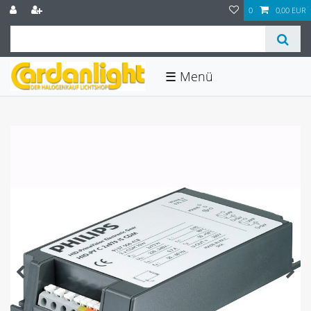
0
0,00 EUR
☰