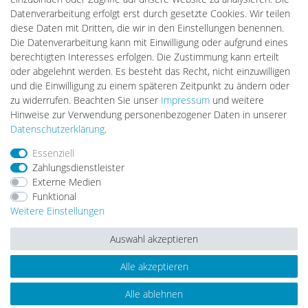
DEYESOLAR
Datenverarbeitung erfolgt erst durch gesetzte Cookies. Wir teilen
Lightech Connect
diese Daten mit Dritten, die wir in den Einstellungen benennen.
CardanLight Europe
Die Datenverarbeitung kann mit Einwilligung oder aufgrund eines
FORTIMO LEDs
berechtigten Interesses erfolgen. Die Zustimmung kann erteilt
LED-RETROSHOP
oder abgelehnt werden. Es besteht das Recht, nicht einzuwilligen
Wallbox24
und die Einwilligung zu einem späteren Zeitpunkt zu ändern oder
zu widerrufen. Beachten Sie unser
Impressum
und weitere
Hinweise zur Verwendung personenbezogener Daten in unserer
Impressum
Daten­schutz­erklärung
AGB
Daten­schutz­erklärung
.
Essenziell
Zahlungsdienstleister
Barrierefreiheitserklärung
Widerrufs­recht
Externe Medien
Funktional
Weitere Einstellungen
Kontakt
Vertrag widerrufen
Auswahl akzeptieren
Alle akzeptieren
© Copyright 2026 | Alle Rechte vorbehalten.
Alle ablehnen