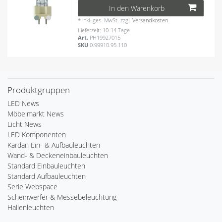
In den Warenkorb
*
inkl. ges. MwSt.
zzgl.
Versandkosten
Lieferzeit: 10-14 Tage
Art.
PH19927015
SKU
0.99910.95.110
Produktgruppen
LED News
Möbelmarkt News
Licht News
LED Komponenten
Kardan Ein- & Aufbauleuchten
Wand- & Deckeneinbauleuchten
Standard Einbauleuchten
Standard Aufbauleuchten
Serie Webspace
Scheinwerfer & Messebeleuchtung
Hallenleuchten