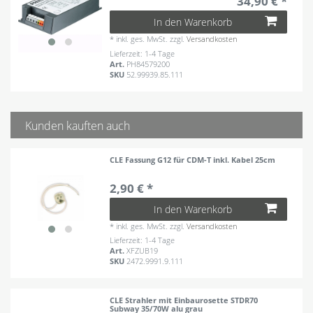
34,90 € *
In den Warenkorb
*
inkl. ges. MwSt.
zzgl.
Versandkosten
Lieferzeit: 1-4 Tage
Art.
PH84579200
SKU
52.99939.85.111
Kunden kauften auch
CLE Fassung G12 für CDM-T inkl. Kabel 25cm
2,90 € *
In den Warenkorb
*
inkl. ges. MwSt.
zzgl.
Versandkosten
Lieferzeit: 1-4 Tage
Art.
XFZUB19
SKU
2472.9991.9.111
CLE Strahler mit Einbaurosette STDR70
Subway 35/70W alu grau