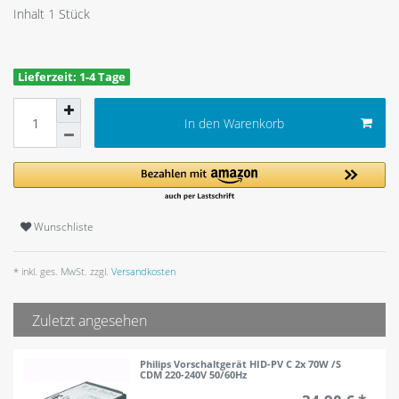
Inhalt
1
Stück
Lieferzeit: 1-4 Tage
In den Warenkorb
Wunschliste
* inkl. ges. MwSt. zzgl.
Versandkosten
Zuletzt angesehen
Philips Vorschaltgerät HID-PV C 2x 70W /S
CDM 220-240V 50/60Hz