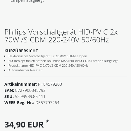
Lampen ausgelegt
Philips Vorschaltgerät HID-PV C 2x
70W /S CDM 220-240V 50/60Hz
KURZÜBERSICHT
Elektronisches Vorschaltgerät für 2x 70W CDM-Lampen
Für den optimalen Betrieb an Philips MASTERColour CDM-Lampen ausgelegt
Produktname HID-PV C 2x70 /S CDM 220-240V 50/60Hz
Automatischer Neustart
Artikelnummer:
PH84579200
EAN:
8727900845792
SKU:
52.99939.85.111
WEEE-Reg.-Nr.:
DE57797264
*
34,90 EUR