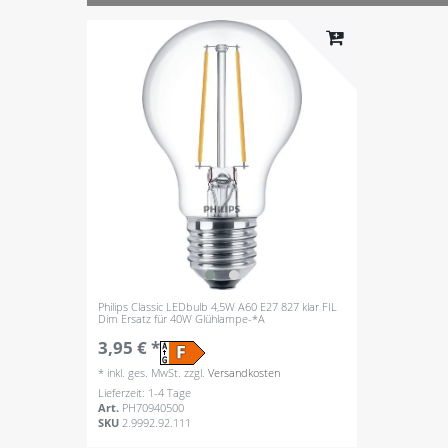
Philips Classic LEDbulb 4,5W A60 E27 827 klar FIL
Dim Ersatz für 40W Glühlampe-*A
3,95 € *
*
inkl. ges. MwSt.
zzgl.
Versandkosten
Lieferzeit: 1-4 Tage
Art.
PH70940500
SKU
2.9992.92.111