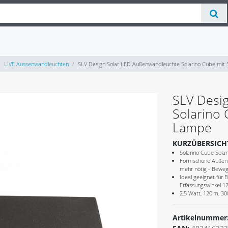
LIVE Aussenwandleuchten
SLV Design Solar LED Außenwandleuchte Solarino Cube mit
SLV Desi
Solarino 
Lampe
KURZÜBERSICH
Solarino Cube Sola
Formschöne Außenle
mehr nötig - Beweg
Ideal geeignet für 
Erfassungswinkel 12
2,5 Watt, 120lm, 3
Artikelnummer