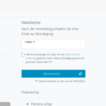
Newsletter
Nach der Anmeldung erhalten Sie eine
Email zur Bestätigung
Newsletter
E-MAIL **
Honig
Hiermit bestätige ich, dass ich die
Daten­schutz­
erklärung
gelesen habe. Meine Einwilligung kann ich
jederzeit widerrufen.**
Abonnieren
** Hierbei handelt es sich um ein Pflichtfeld.
Powered by
Plentino-Shop