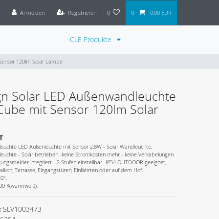
Anmelden
Registrieren
0
0
0,00 EUR
CLE Produkte
 Sensor 120lm Solar Lampe
gn Solar LED Außenwandleuchte
Cube mit Sensor 120lm Solar
T
rleuchte LED Außenleuchte mit Sensor 2,8W - Solar Wandleuchte,
uchte - Solar betrieben -keine Stromkosten mehr - keine Verkabelungen
ungsmelder integriert - 2 Stufen einstellbar- IP54 OUTDOOR geeignet,
Balkon, Terrasse, Eingangstüren, Einfahrten oder auf dem Hof,
0°,
000 K(warmweiß),
:
SLV1003473