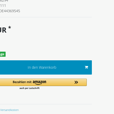
6294
.111
DE44369545
*
EUR
age
In den Warenkorb
Versandkosten