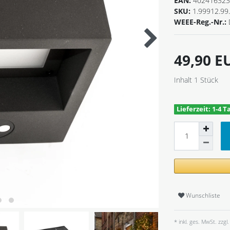
EAN:
402416323
SKU:
1.99912.99
WEEE-Reg.-Nr.:
49,90 
Inhalt
1
Stück
Lieferzeit: 1-4 T
Wunschliste
* inkl. ges. MwSt. zzgl.