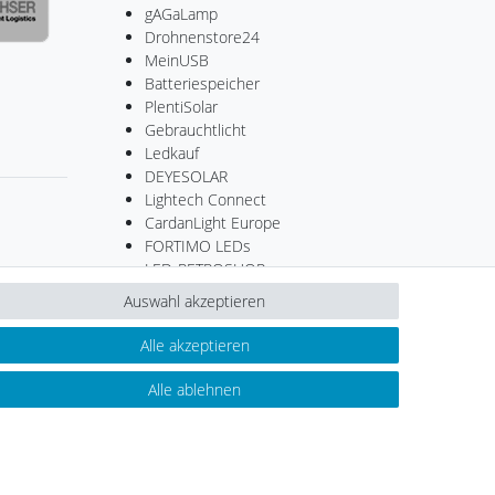
gAGaLamp
Drohnenstore24
MeinUSB
Batteriespeicher
PlentiSolar
Gebrauchtlicht
Ledkauf
DEYESOLAR
Lightech Connect
CardanLight Europe
FORTIMO LEDs
LED-RETROSHOP
Wallbox24
Auswahl akzeptieren
Alle akzeptieren
Kontakt
ertrag widerrufen
Alle ablehnen