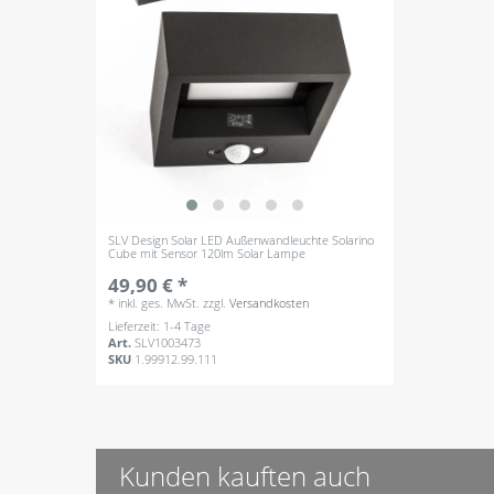
SLV Design Solar LED Außenwandleuchte Solarino
Cube mit Sensor 120lm Solar Lampe
49,90 € *
*
inkl. ges. MwSt.
zzgl.
Versandkosten
Lieferzeit: 1-4 Tage
Art.
SLV1003473
SKU
1.99912.99.111
Kunden kauften auch