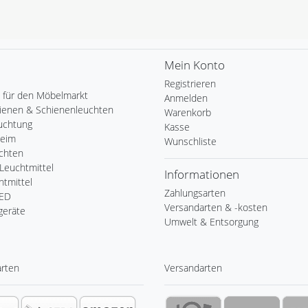
Mein Konto
Registrieren
 für den Möbelmarkt
Anmelden
ienen & Schienenleuchten
Warenkorb
uchtung
Kasse
Heim
Wunschliste
chten
Leuchtmittel
Informationen
tmittel
Zahlungsarten
LED
Versandarten & -kosten
geräte
Umwelt & Entsorgung
arten
Versandarten