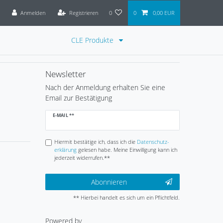
Anmelden
Registrieren
0
0
0,00 EUR
CLE Produkte
Newsletter
Nach der Anmeldung erhalten Sie eine
Email zur Bestätigung
Newsletter
E-MAIL **
Honig
Hiermit bestätige ich, dass ich die
Daten­schutz­
erklärung
gelesen habe. Meine Einwilligung kann ich
jederzeit widerrufen.**
Abonnieren
** Hierbei handelt es sich um ein Pflichtfeld.
Powered by