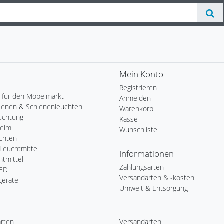
Mein Konto
Registrieren
 für den Möbelmarkt
Anmelden
ienen & Schienenleuchten
Warenkorb
uchtung
Kasse
Heim
Wunschliste
chten
Leuchtmittel
Informationen
tmittel
Zahlungsarten
LED
Versandarten & -kosten
geräte
Umwelt & Entsorgung
arten
Versandarten