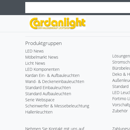
Produktgruppen
LED News
Lösungen
Möbelmarkt News
Stromsch
Licht News
Bürobele
LED Komponenten
Deko & 
Kardan Ein- & Aufbauleuchten
Außenleu
Wand- & Deckeneinbauleuchten
Standard 
Standard Einbauleuchten
LED Leuch
Standard Aufbauleuchten
Fortimo 
Serie Webspace
Vorschalt
Scheinwerfer & Messebeleuchtung
Zubehör
Hallenleuchten
Nehmen Sie
Kontakt
mit uns auf
Zahlungs