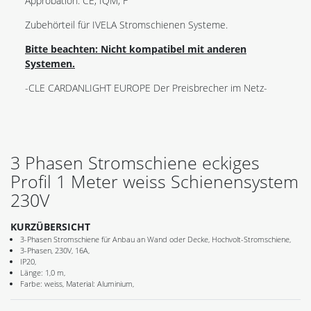
Approbation: CE, IQM, F
Zubehörteil für IVELA Stromschienen Systeme.
Bitte beachten: Nicht kompatibel mit anderen
Systemen.
-CLE CARDANLIGHT EUROPE Der Preisbrecher im Netz-
3 Phasen Stromschiene eckiges
Profil 1 Meter weiss Schienensystem
230V
KURZÜBERSICHT
3-Phasen Stromschiene für Anbau an Wand oder Decke, Hochvolt-Stromschiene,
3-Phasen, 230V, 16A,
IP20,
Länge: 1,0 m,
Farbe: weiss, Material: Aluminium,