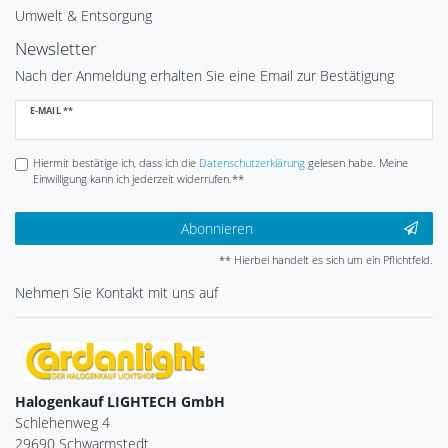
Umwelt & Entsorgung
Newsletter
Nach der Anmeldung erhalten Sie eine Email zur Bestätigung
Newsletter
E-MAIL **
Honig
Hiermit bestätige ich, dass ich die
Daten­schutz­erklärung
gelesen habe. Meine
Einwilligung kann ich jederzeit widerrufen.**
Abonnieren
** Hierbei handelt es sich um ein Pflichtfeld.
Nehmen Sie
Kontakt
mit uns auf
Halogenkauf LIGHTECH GmbH
Schlehenweg 4
29690 Schwarmstedt