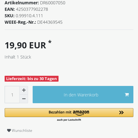
Artikelnummer:
DR60007050
EAN:
4250377902278
SKU:
0.99910.4.111
WEEE-Reg.-Nr.:
DE44369545
*
19,90 EUR
Inhalt
1
Stück
Lieferzeit: bis zu 30 Tagen
In den Warenkorb
Wunschliste