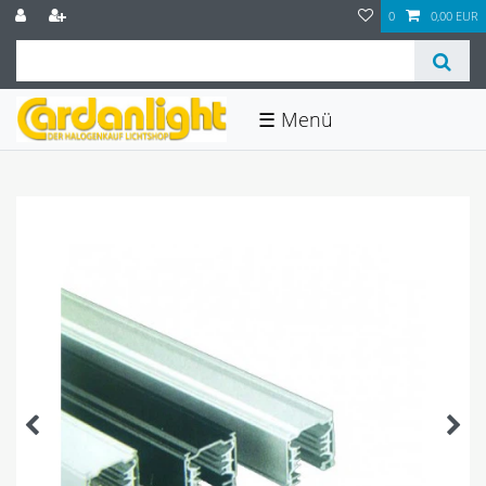
0
0,00 EUR
☰