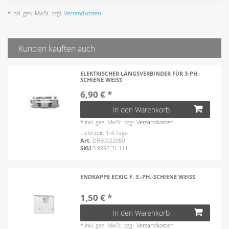
* inkl. ges. MwSt. zzgl.
Versandkosten
Kunden kauften auch
ELEKTRISCHER LÄNGSVERBINDER FÜR 3-PH.-
SCHIENE WEISS
6,90 € *
In den Warenkorb
*
inkl. ges. MwSt.
zzgl.
Versandkosten
Lieferzeit: 1-4 Tage
Art.
DR60022050
SKU
3.9992.31.111
ENDKAPPE ECKIG F. 3.-PH.-SCHIENE WEISS
1,50 € *
In den Warenkorb
*
inkl. ges. MwSt.
zzgl.
Versandkosten