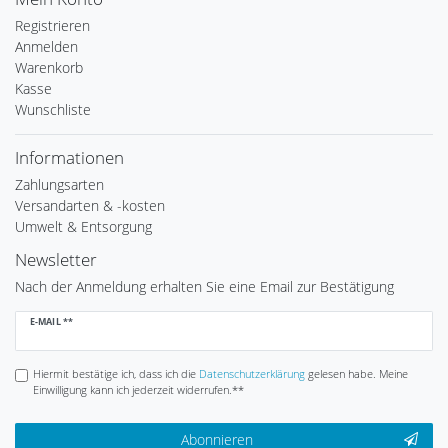
Registrieren
Anmelden
Warenkorb
Kasse
Wunschliste
Informationen
Zahlungsarten
Versandarten & -kosten
Umwelt & Entsorgung
Newsletter
Nach der Anmeldung erhalten Sie eine Email zur Bestätigung
Newsletter
E-MAIL **
Honig
Hiermit bestätige ich, dass ich die
Daten­schutz­erklärung
gelesen habe. Meine
Einwilligung kann ich jederzeit widerrufen.**
Abonnieren