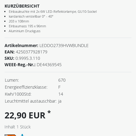
KURZÜBERSICHT
Einbauleuchte mit 2x 6W LED-Reflektorlampe, GU10-Sockel
kardanisch verstellbar 0° - 40°
203 x 108mm
Einbaumass 195 x 96mm
Aluminium Druckguss
Artikelnummer:
LEDDO2739HVWBUNDLE
EAN:
4250377928179
SKU:
0.9995.3.110
WEEE-Reg.-Nr.:
DE44369545
Lumen:
670
Energieeffizienzklasse:
F
Kwh/1000Std:
14
Leuchtmittel austauschbar:
ja
*
22,90 EUR
Inhalt
1
Stück