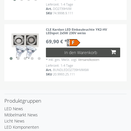
Lieferzeit: 1-4 Tage
Art.
DO2739HVW
SKU
74.9998.9.111
CLE Kardan LED Einbauleuchte YK2-HV
LEDspot 2x5W 230V weiss
69,90 € *
In den Warenkorb
*
inkl. ges. MwSt.
zzgl.
Versandkosten
Lieferzeit: 1-4 Tage
Art.
BUNDLEDO2739HVW6W
SKU
20.9993.25.111
Produktgruppen
LED News
Möbelmarkt News
Licht News
LED Komponenten