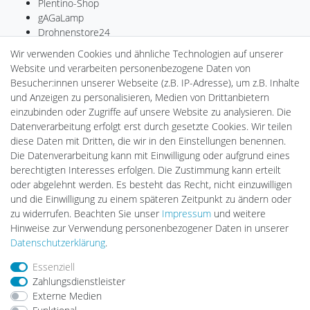
Plentino-Shop
gAGaLamp
Drohnenstore24
MeinUSB
Wir verwenden Cookies und ähnliche Technologien auf unserer
Batteriespeicher
Website und verarbeiten personenbezogene Daten von
PlentiSolar
Besucher:innen unserer Webseite (z.B. IP-Adresse), um z.B. Inhalte
Gebrauchtlicht
und Anzeigen zu personalisieren, Medien von Drittanbietern
Ledkauf
einzubinden oder Zugriffe auf unsere Website zu analysieren. Die
DEYESOLAR
Datenverarbeitung erfolgt erst durch gesetzte Cookies. Wir teilen
Lightech Connect
diese Daten mit Dritten, die wir in den Einstellungen benennen.
CardanLight Europe
Die Datenverarbeitung kann mit Einwilligung oder aufgrund eines
FORTIMO LEDs
berechtigten Interesses erfolgen. Die Zustimmung kann erteilt
LED-RETROSHOP
oder abgelehnt werden. Es besteht das Recht, nicht einzuwilligen
Wallbox24
und die Einwilligung zu einem späteren Zeitpunkt zu ändern oder
zu widerrufen. Beachten Sie unser
Impressum
und weitere
Hinweise zur Verwendung personenbezogener Daten in unserer
Impressum
Daten­schutz­erklärung
AGB
Daten­schutz­erklärung
.
Essenziell
Zahlungsdienstleister
Barrierefreiheitserklärung
Widerrufs­recht
Externe Medien