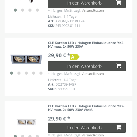
In den Warenkorb
*
inkl. ges. MwSt.
zzgl.
Versandkosten
Lieferzeit: 1-4 Tage
Art.
AMQAQR111REF24
SKU
243.9992.01.111
CLE Kardan LED / Halogen Einbauleuchte YK2-
HV max. 2x 50W 230V
29,90 € *
In den Warenkorb
*
inkl. ges. MwSt.
zzgl.
Versandkosten
Lieferzeit: 1-4 Tage
Art.
DO2739HVGR
SKU
9.9998.9.110
CLE Kardan LED / Halogen Einbauleuchte YK2-
HV max. 2x 50W 230V Weiß
29,90 € *
In den Warenkorb
*
inkl. ges. MwSt.
zzgl.
Versandkosten