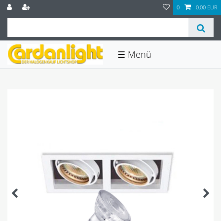
0
0,00 EUR
☰