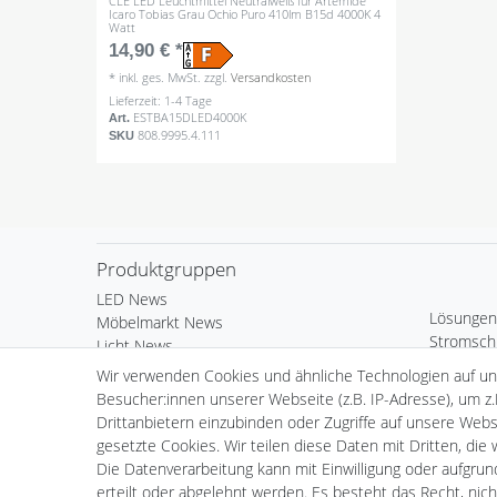
CLE LED Leuchtmittel Neutralweiß für Artemide
Icaro Tobias Grau Ochio Puro 410lm B15d 4000K 4
Watt
14,90 € *
*
inkl. ges. MwSt.
zzgl.
Versandkosten
Lieferzeit: 1-4 Tage
ESTBA15DLED4000K
Art.
808.9995.4.111
SKU
Produktgruppen
LED News
Lösungen
Möbelmarkt News
Stromsch
Licht News
Bürobele
LED Komponenten
Wir verwenden Cookies und ähnliche Technologien auf u
Deko & 
Kardan Ein- & Aufbauleuchten
Besucher:innen unserer Webseite (z.B. IP-Adresse), um z.
Außenleu
Wand- & Deckeneinbauleuchten
Drittanbietern einzubinden oder Zugriffe auf unsere Websi
Standard 
Standard Einbauleuchten
gesetzte Cookies. Wir teilen diese Daten mit Dritten, die
LED Leuch
Standard Aufbauleuchten
Die Datenverarbeitung kann mit Einwilligung oder aufgru
Fortimo 
Serie Webspace
erteilt oder abgelehnt werden. Es besteht das Recht, nich