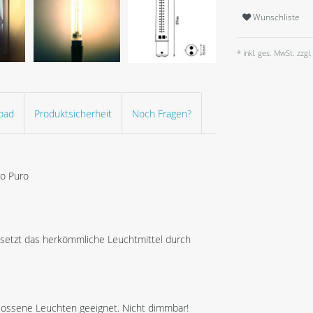
Wunschliste
* inkl. ges. MwSt. zzgl.
oad
Produktsicherheit
Noch Fragen?
io Puro
rsetzt das herkömmliche Leuchtmittel durch
hlossene Leuchten geeignet. Nicht dimmbar!