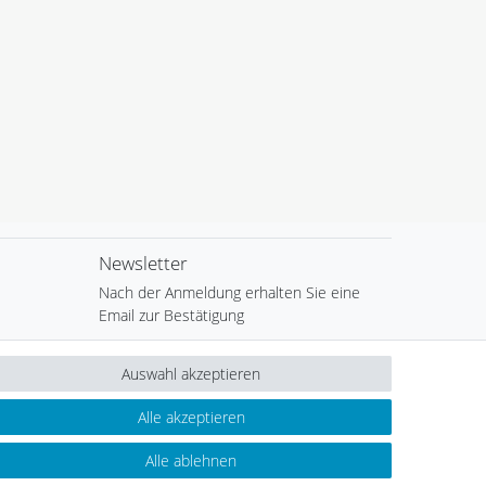
Newsletter
Nach der Anmeldung erhalten Sie eine
Email zur Bestätigung
Newsletter
E-MAIL **
Auswahl akzeptieren
Honig
Hiermit bestätige ich, dass ich die
Daten­schutz­
Alle akzeptieren
erklärung
gelesen habe. Meine Einwilligung kann ich
jederzeit widerrufen.**
Alle ablehnen