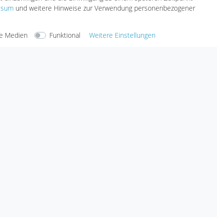
Versandarten & -kosten
geräte
ssum
und weitere Hinweise zur Verwendung personenbezogener
Umwelt & Entsorgung
e Medien
Funktional
Weitere Einstellungen
arten
Versandarten
Sicherheit