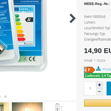
WEEE-Reg.-Nr.:
Kwh/1000Std:
Lumen:
Leuchtmittel Typ 
Fassungs Typ:
Energieeffizienzk
14,90 
Inhalt
1
Stück
Prod
Lieferzeit: 1-4 T