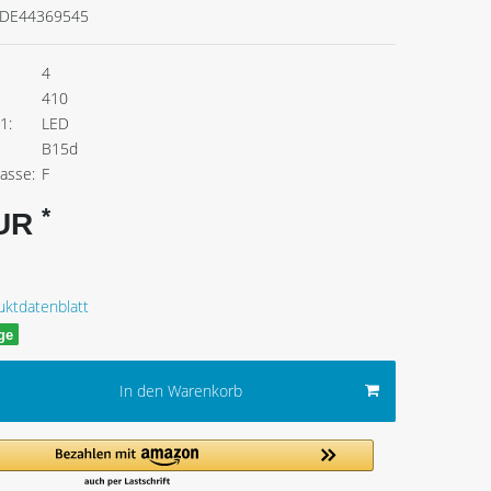
DE44369545
4
410
1:
LED
B15d
lasse:
F
*
EUR
uktdatenblatt
age
In den Warenkorb