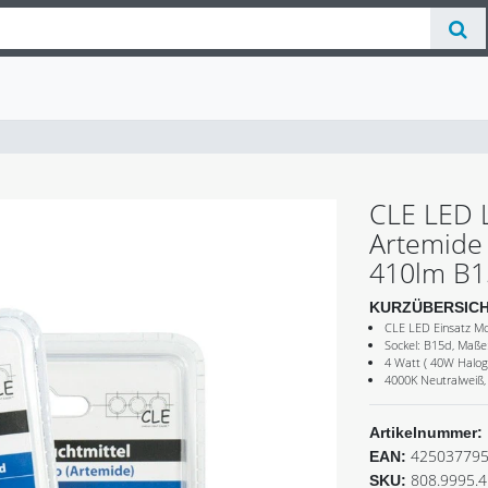
CLE LED L
Artemide 
410lm B1
KURZÜBERSIC
CLE LED Einsatz Mo
Sockel: B15d, Maß
4 Watt ( 40W Halo
4000K Neutralweiß
Artikelnummer:
42503779
EAN:
808.9995.4
SKU: