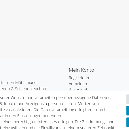
Mein Konto
Registrieren
 für den Möbelmarkt
Anmelden
ienen & Schienenleuchten
Warenkorb
uchtung
Kasse
nserer Website und verarbeiten personenbezogene Daten von
Heim
Wunschliste
B. Inhalte und Anzeigen zu personalisieren, Medien von
chten
te zu analysieren. Die Datenverarbeitung erfolgt erst durch
Leuchtmittel
Informationen
 wir in den Einstellungen benennen.
tmittel
nd eines berechtigten Interesses erfolgen. Die Zustimmung kann
Zahlungsarten
LED
t einzuwilligen und die Einwilligung zu einem späteren Zeitpunkt