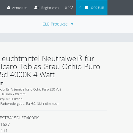
Anmelden
Registrieren
0
0
0,00 EUR
CLE Produkte
euchtmittel Neutralweiß für
Icaro Tobias Grau Ochio Puro
5d 4000K 4 Watt
HT
dul für Artemide Icaro Ochio Puro 230 Volt
e: 16 mm x 88 mm
gen), 410 Lumen
, Farbwiedergabe: Ra>80, Nicht dimmbar
ESTBA15DLED4000K
51627
.111