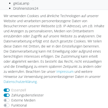
gAGaLamp
Drohnenstore24
MeinUSB
Wir verwenden Cookies und ähnliche Technologien auf unserer
Batteriespeicher
Website und verarbeiten personenbezogene Daten von
PlentiSolar
Besucher:innen unserer Webseite (z.B. IP-Adresse), um z.B. Inhalte
Gebrauchtlicht
und Anzeigen zu personalisieren, Medien von Drittanbietern
Ledkauf
einzubinden oder Zugriffe auf unsere Website zu analysieren. Die
DEYESOLAR
Datenverarbeitung erfolgt erst durch gesetzte Cookies. Wir teilen
Lightech Connect
diese Daten mit Dritten, die wir in den Einstellungen benennen.
CardanLight Europe
Die Datenverarbeitung kann mit Einwilligung oder aufgrund eines
FORTIMO LEDs
berechtigten Interesses erfolgen. Die Zustimmung kann erteilt
LED-RETROSHOP
oder abgelehnt werden. Es besteht das Recht, nicht einzuwilligen
Wallbox24
und die Einwilligung zu einem späteren Zeitpunkt zu ändern oder
zu widerrufen. Beachten Sie unser
Impressum
und weitere
Hinweise zur Verwendung personenbezogener Daten in unserer
Impressum
Daten­schutz­erklärung
AGB
Daten­schutz­erklärung
.
Essenziell
Zahlungsdienstleister
Barrierefreiheitserklärung
Widerrufs­recht
Externe Medien
Funktional