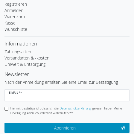
Registrieren
Anmelden
Warenkorb
Kasse
Wunschliste
Informationen
Zahlungsarten
Versandarten & -kosten
Umwelt & Entsorgung
Newsletter
Nach der Anmeldung erhalten Sie eine Email zur Bestätigung
Newsletter
E-MAIL **
Honig
Hiermit bestätige ich, dass ich die
Daten­schutz­erklärung
gelesen habe. Meine
Einwilligung kann ich jederzeit widerrufen.**
Abonnieren