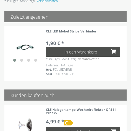
* inkl. ges. MwSt. zzgl.
Versandkosten
Zuletzt angesehen
CLE LED Möbel Stripe Verbinder
1,90 € *
In den Warenkorb
*
inkl. ges. MwSt.
zzgl.
Versandkosten
Lieferzeit: 1-4 Tage
Art.
FCLLEDVERB
SKU
1390.9990.5.111
Kunden kauften auch
CLE Halogenlampe Wechselreflektor QR111
24° 12V
4,99 € *