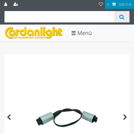
0
0,00 EUR
☰