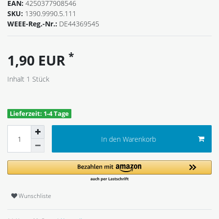
EAN:
4250377908546
SKU:
1390.9990.5.111
WEEE-Reg.-Nr.:
DE44369545
*
1,90 EUR
Inhalt
1
Stück
Lieferzeit: 1-4 Tage
In den Warenkorb
Wunschliste