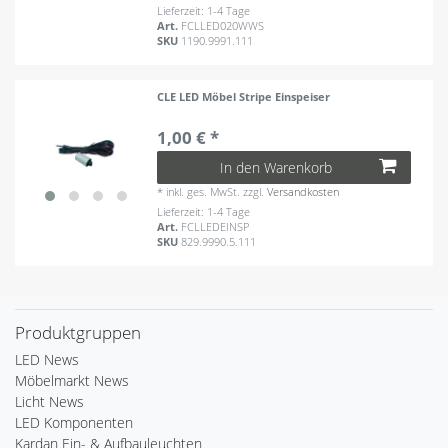
Lieferzeit: 1-4 Tage
Art.
FCLLED020WWS
SKU
1190.9991.111
CLE LED Möbel Stripe Einspeiser
1,00 € *
In den Warenkorb
*
inkl. ges. MwSt.
zzgl.
Versandkosten
Lieferzeit: 1-4 Tage
Art.
FCLLEDEINSP
SKU
829.9990.5.111
Produktgruppen
LED News
Möbelmarkt News
Licht News
LED Komponenten
Kardan Ein- & Aufbauleuchten