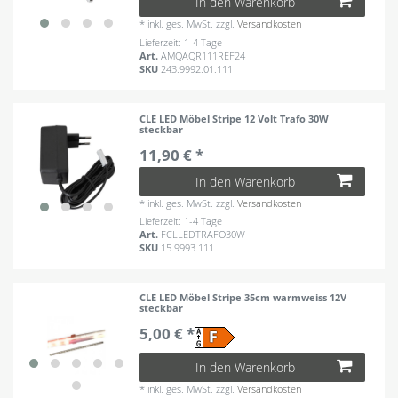
In den Warenkorb
*
inkl. ges. MwSt.
zzgl.
Versandkosten
Lieferzeit: 1-4 Tage
Art.
AMQAQR111REF24
SKU
243.9992.01.111
CLE LED Möbel Stripe 12 Volt Trafo 30W
steckbar
11,90 € *
In den Warenkorb
*
inkl. ges. MwSt.
zzgl.
Versandkosten
Lieferzeit: 1-4 Tage
Art.
FCLLEDTRAFO30W
SKU
15.9993.111
CLE LED Möbel Stripe 35cm warmweiss 12V
steckbar
5,00 € *
In den Warenkorb
*
inkl. ges. MwSt.
zzgl.
Versandkosten