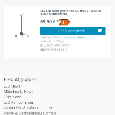
CLE LED Auslegestrahler alu IP65 CREE 6x1W
4300K Neutralweiß
69,90 € *
In den Warenkorb
*
inkl. ges. MwSt.
zzgl.
Versandkosten
Lieferzeit: 1-4 Tage
Art.
BELXM9904MGCW
SKU
49.99938.38.111
Produktgruppen
LED News
Möbelmarkt News
Licht News
LED Komponenten
Kardan Ein- & Aufbauleuchten
Wand- & Deckeneinbauleuchten