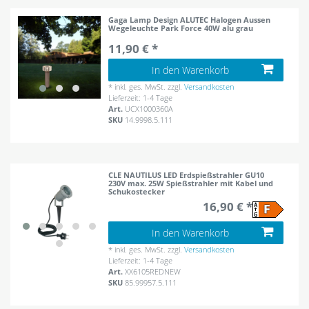
Gaga Lamp Design ALUTEC Halogen Aussen
Wegeleuchte Park Force 40W alu grau
11,90 € *
In den Warenkorb
*
inkl. ges. MwSt.
zzgl.
Versandkosten
Lieferzeit: 1-4 Tage
Art.
UCX1000360A
SKU
14.9998.5.111
CLE NAUTILUS LED Erdspießstrahler GU10
230V max. 25W Spießstrahler mit Kabel und
Schukostecker
16,90 € *
In den Warenkorb
*
inkl. ges. MwSt.
zzgl.
Versandkosten
Lieferzeit: 1-4 Tage
Art.
XX6105REDNEW
SKU
85.99957.5.111