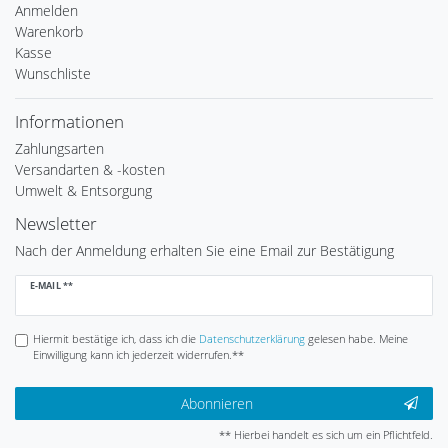
Anmelden
Warenkorb
Kasse
Wunschliste
Informationen
Zahlungsarten
Versandarten & -kosten
Umwelt & Entsorgung
Newsletter
Nach der Anmeldung erhalten Sie eine Email zur Bestätigung
Newsletter
E-MAIL **
Honig
Hiermit bestätige ich, dass ich die
Daten­schutz­erklärung
gelesen habe. Meine
Einwilligung kann ich jederzeit widerrufen.**
Abonnieren
** Hierbei handelt es sich um ein Pflichtfeld.