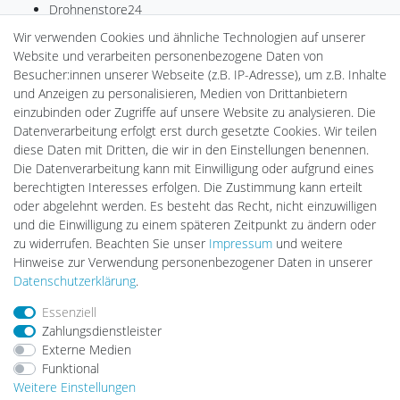
Drohnenstore24
MeinUSB
Wir verwenden Cookies und ähnliche Technologien auf unserer
Batteriespeicher
Website und verarbeiten personenbezogene Daten von
PlentiSolar
Besucher:innen unserer Webseite (z.B. IP-Adresse), um z.B. Inhalte
Gebrauchtlicht
und Anzeigen zu personalisieren, Medien von Drittanbietern
Ledkauf
einzubinden oder Zugriffe auf unsere Website zu analysieren. Die
DEYESOLAR
Datenverarbeitung erfolgt erst durch gesetzte Cookies. Wir teilen
Lightech Connect
diese Daten mit Dritten, die wir in den Einstellungen benennen.
CardanLight Europe
Die Datenverarbeitung kann mit Einwilligung oder aufgrund eines
FORTIMO LEDs
berechtigten Interesses erfolgen. Die Zustimmung kann erteilt
LED-RETROSHOP
oder abgelehnt werden. Es besteht das Recht, nicht einzuwilligen
Wallbox24
und die Einwilligung zu einem späteren Zeitpunkt zu ändern oder
zu widerrufen. Beachten Sie unser
Impressum
und weitere
Hinweise zur Verwendung personenbezogener Daten in unserer
Impressum
Daten­schutz­erklärung
AGB
Daten­schutz­erklärung
.
Essenziell
Zahlungsdienstleister
Barrierefreiheitserklärung
Widerrufs­recht
Externe Medien
Funktional
Weitere Einstellungen
Kontakt
Vertrag widerrufen