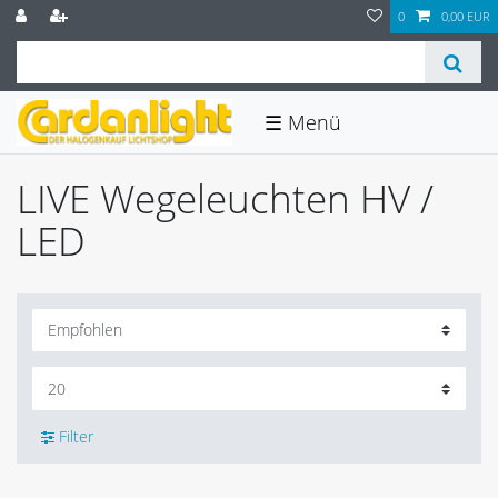
0
0,00 EUR
☰
LIVE Wegeleuchten HV /
LED
Filter