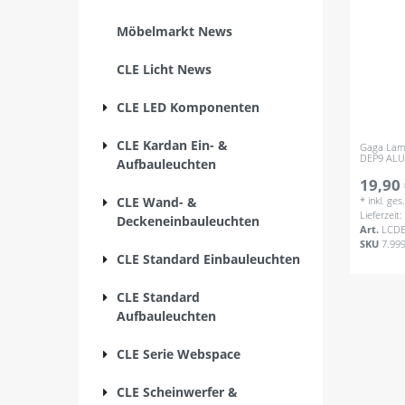
Möbelmarkt News
CLE Licht News
CLE LED Komponenten
CLE Kardan Ein- &
Gaga Lam
DEP9 ALU
Aufbauleuchten
19,90 
CLE Wand- &
*
inkl. ge
Lieferzeit
Deckeneinbauleuchten
Art.
LCD
SKU
7.99
CLE Standard Einbauleuchten
CLE Standard
Aufbauleuchten
CLE Serie Webspace
CLE Scheinwerfer &