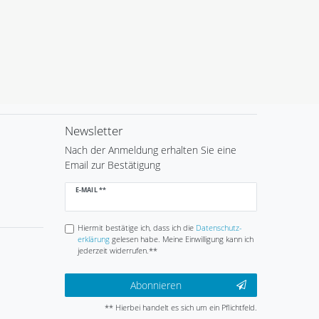
Newsletter
Nach der Anmeldung erhalten Sie eine
Email zur Bestätigung
Newsletter
E-MAIL **
Honig
Hiermit bestätige ich, dass ich die
Daten­schutz­
erklärung
gelesen habe. Meine Einwilligung kann ich
jederzeit widerrufen.**
Abonnieren
** Hierbei handelt es sich um ein Pflichtfeld.