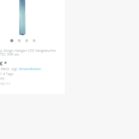
p Design Halogen LED Hängeleuchte
TEC 35W alu
€ *
s. MwSt.
zzgl.
Versandkosten
: 1-4 Tage
EP9
910.111