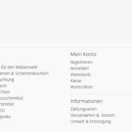
Mein Konto
Registrieren
 für den Möbelmarkt
Anmelden
ienen & Schienenleuchten
Warenkorb
uchtung
Kasse
Heim
Wunschliste
chten
Leuchtmittel
Informationen
tmittel
Zahlungsarten
LED
Versandarten & -kosten
geräte
Umwelt & Entsorgung