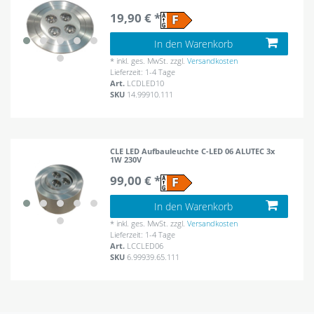
19,90 € *
In den Warenkorb
*
inkl. ges. MwSt.
zzgl.
Versandkosten
Lieferzeit: 1-4 Tage
Art.
LCDLED10
SKU
14.99910.111
CLE LED Aufbauleuchte C-LED 06 ALUTEC 3x
1W 230V
99,00 € *
In den Warenkorb
*
inkl. ges. MwSt.
zzgl.
Versandkosten
Lieferzeit: 1-4 Tage
Art.
LCCLED06
SKU
6.99939.65.111