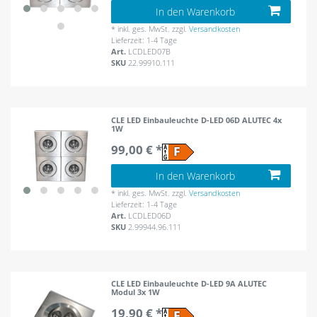
In den Warenkorb
*
inkl. ges. MwSt.
zzgl.
Versandkosten
Lieferzeit: 1-4 Tage
Art.
LCDLED07B
SKU
22.99910.111
CLE LED Einbauleuchte D-LED 06D ALUTEC 4x
1W
99,00 € *
In den Warenkorb
*
inkl. ges. MwSt.
zzgl.
Versandkosten
Lieferzeit: 1-4 Tage
Art.
LCDLED06D
SKU
2.99944.96.111
CLE LED Einbauleuchte D-LED 9A ALUTEC
Modul 3x 1W
19,90 € *