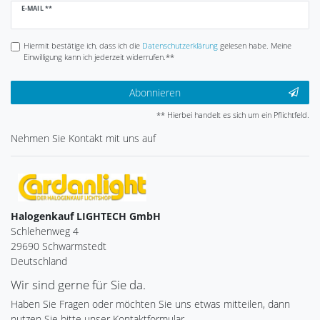
Newsletter
E-MAIL **
Honig
Hiermit bestätige ich, dass ich die
Daten­schutz­erklärung
gelesen habe. Meine
Einwilligung kann ich jederzeit widerrufen.**
Abonnieren
** Hierbei handelt es sich um ein Pflichtfeld.
Nehmen Sie
Kontakt
mit uns auf
Halogenkauf LIGHTECH GmbH
Schlehenweg 4
29690 Schwarmstedt
Deutschland
Wir sind gerne für Sie da.
Haben Sie Fragen oder möchten Sie uns etwas mitteilen, dann
nutzen Sie bitte unser Kontaktformular.