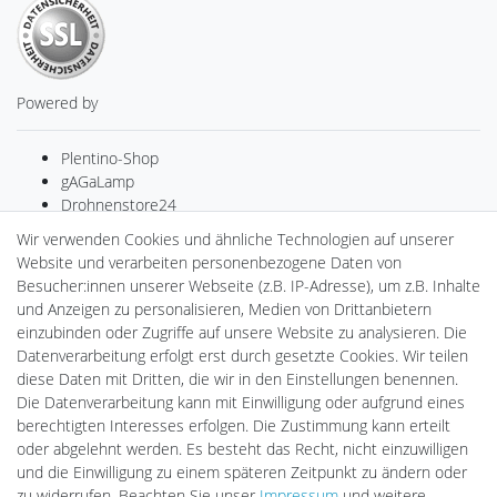
Powered by
Plentino-Shop
gAGaLamp
Drohnenstore24
MeinUSB
Wir verwenden Cookies und ähnliche Technologien auf unserer
Batteriespeicher
Website und verarbeiten personenbezogene Daten von
PlentiSolar
Besucher:innen unserer Webseite (z.B. IP-Adresse), um z.B. Inhalte
Gebrauchtlicht
und Anzeigen zu personalisieren, Medien von Drittanbietern
Ledkauf
einzubinden oder Zugriffe auf unsere Website zu analysieren. Die
DEYESOLAR
Datenverarbeitung erfolgt erst durch gesetzte Cookies. Wir teilen
Lightech Connect
diese Daten mit Dritten, die wir in den Einstellungen benennen.
CardanLight Europe
Die Datenverarbeitung kann mit Einwilligung oder aufgrund eines
FORTIMO LEDs
berechtigten Interesses erfolgen. Die Zustimmung kann erteilt
LED-RETROSHOP
oder abgelehnt werden. Es besteht das Recht, nicht einzuwilligen
Wallbox24
und die Einwilligung zu einem späteren Zeitpunkt zu ändern oder
zu widerrufen. Beachten Sie unser
Impressum
und weitere