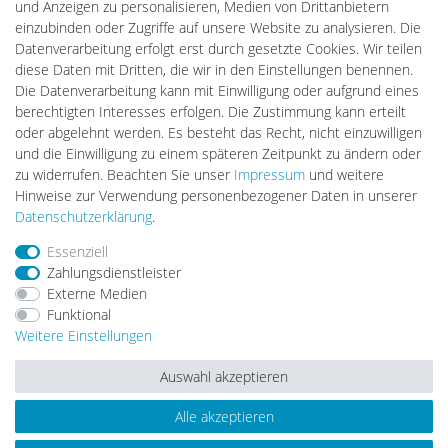
und Anzeigen zu personalisieren, Medien von Drittanbietern
Ledkauf
einzubinden oder Zugriffe auf unsere Website zu analysieren. Die
DEYESOLAR
Datenverarbeitung erfolgt erst durch gesetzte Cookies. Wir teilen
Lightech Connect
diese Daten mit Dritten, die wir in den Einstellungen benennen.
CardanLight Europe
Die Datenverarbeitung kann mit Einwilligung oder aufgrund eines
FORTIMO LEDs
berechtigten Interesses erfolgen. Die Zustimmung kann erteilt
LED-RETROSHOP
oder abgelehnt werden. Es besteht das Recht, nicht einzuwilligen
Wallbox24
und die Einwilligung zu einem späteren Zeitpunkt zu ändern oder
zu widerrufen. Beachten Sie unser
Impressum
und weitere
Hinweise zur Verwendung personenbezogener Daten in unserer
Impressum
Daten­schutz­erklärung
AGB
Daten­schutz­erklärung
.
Essenziell
Zahlungsdienstleister
Barrierefreiheitserklärung
Widerrufs­recht
Externe Medien
Funktional
Weitere Einstellungen
Kontakt
Vertrag widerrufen
Auswahl akzeptieren
Alle akzeptieren
© Copyright 2026 | Alle Rechte vorbehalten.