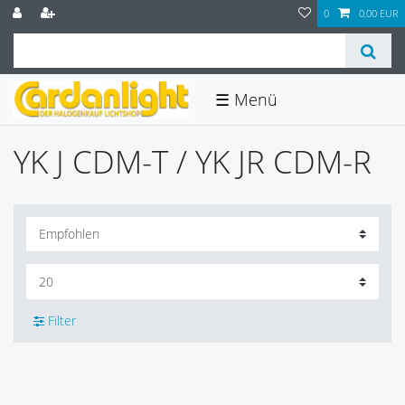
0
0,00 EUR
☰
YK J CDM-T / YK JR CDM-R
Filter