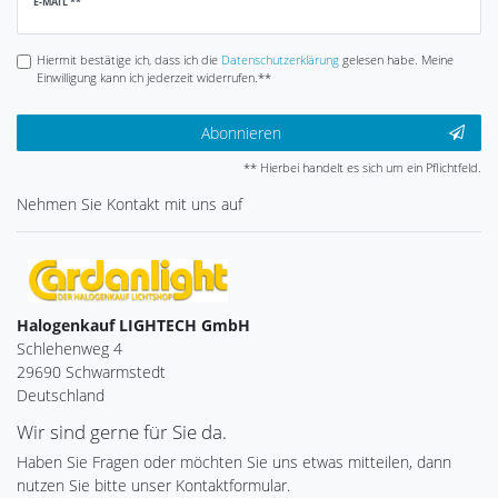
Newsletter
E-MAIL **
Honig
Hiermit bestätige ich, dass ich die
Daten­schutz­erklärung
gelesen habe. Meine
Einwilligung kann ich jederzeit widerrufen.**
Abonnieren
** Hierbei handelt es sich um ein Pflichtfeld.
Nehmen Sie
Kontakt
mit uns auf
Halogenkauf LIGHTECH GmbH
Schlehenweg 4
29690 Schwarmstedt
Deutschland
Wir sind gerne für Sie da.
Haben Sie Fragen oder möchten Sie uns etwas mitteilen, dann
nutzen Sie bitte unser Kontaktformular.