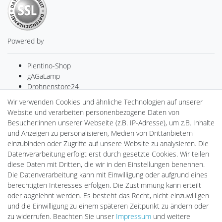
Powered by
Plentino-Shop
gAGaLamp
Drohnenstore24
MeinUSB
Wir verwenden Cookies und ähnliche Technologien auf unserer
Batteriespeicher
Website und verarbeiten personenbezogene Daten von
PlentiSolar
Besucher:innen unserer Webseite (z.B. IP-Adresse), um z.B. Inhalte
Gebrauchtlicht
und Anzeigen zu personalisieren, Medien von Drittanbietern
Ledkauf
einzubinden oder Zugriffe auf unsere Website zu analysieren. Die
DEYESOLAR
Datenverarbeitung erfolgt erst durch gesetzte Cookies. Wir teilen
Lightech Connect
diese Daten mit Dritten, die wir in den Einstellungen benennen.
CardanLight Europe
Die Datenverarbeitung kann mit Einwilligung oder aufgrund eines
FORTIMO LEDs
berechtigten Interesses erfolgen. Die Zustimmung kann erteilt
LED-RETROSHOP
oder abgelehnt werden. Es besteht das Recht, nicht einzuwilligen
Wallbox24
und die Einwilligung zu einem späteren Zeitpunkt zu ändern oder
zu widerrufen. Beachten Sie unser
Impressum
und weitere