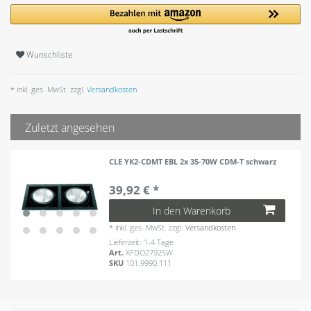
Wunschliste
* inkl. ges. MwSt. zzgl.
Versandkosten
Zuletzt angesehen
CLE YK2-CDMT EBL 2x 35-70W CDM-T schwarz
39,92 € *
In den Warenkorb
*
inkl. ges. MwSt.
zzgl.
Versandkosten
Lieferzeit: 1-4 Tage
Art.
XFDO2792SW
SKU
101.9990.111