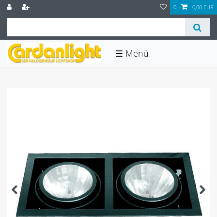
0
0,00 EUR
☰