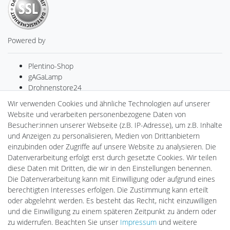
Powered by
Plentino-Shop
gAGaLamp
Drohnenstore24
MeinUSB
Wir verwenden Cookies und ähnliche Technologien auf unserer
Batteriespeicher
Website und verarbeiten personenbezogene Daten von
PlentiSolar
Besucher:innen unserer Webseite (z.B. IP-Adresse), um z.B. Inhalte
Gebrauchtlicht
und Anzeigen zu personalisieren, Medien von Drittanbietern
Ledkauf
einzubinden oder Zugriffe auf unsere Website zu analysieren. Die
DEYESOLAR
Datenverarbeitung erfolgt erst durch gesetzte Cookies. Wir teilen
Lightech Connect
diese Daten mit Dritten, die wir in den Einstellungen benennen.
CardanLight Europe
Die Datenverarbeitung kann mit Einwilligung oder aufgrund eines
FORTIMO LEDs
berechtigten Interesses erfolgen. Die Zustimmung kann erteilt
LED-RETROSHOP
oder abgelehnt werden. Es besteht das Recht, nicht einzuwilligen
Wallbox24
und die Einwilligung zu einem späteren Zeitpunkt zu ändern oder
zu widerrufen. Beachten Sie unser
Impressum
und weitere