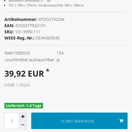
kardanisch verstellbar 0° - 40°
357 x 188 x 174mm, Deckenausschnitt 340 x 168mm
Artikelnummer:
XFDO2792SW
EAN:
4250377922191
SKU:
101.9990.111
WEEE-Reg.-Nr.:
DE44369545
Kwh/1000Std:
154
Leuchtmittel austauschbar:
ja
*
39,92 EUR
Inhalt
1
Stück
Lieferzeit: 1-4 Tage
In den Warenkorb