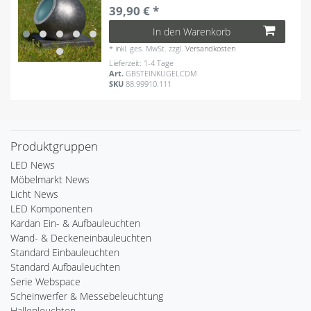
39,90 € *
In den Warenkorb
*
inkl. ges. MwSt.
zzgl.
Versandkosten
Lieferzeit: 1-4 Tage
Art.
GBSTEINKUGELCDM
SKU
88.99910.111
Produktgruppen
LED News
Möbelmarkt News
Licht News
LED Komponenten
Kardan Ein- & Aufbauleuchten
Wand- & Deckeneinbauleuchten
Standard Einbauleuchten
Standard Aufbauleuchten
Serie Webspace
Scheinwerfer & Messebeleuchtung
Hallenleuchten