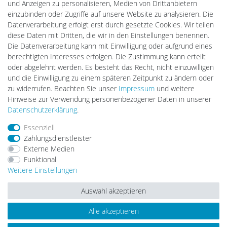
und Anzeigen zu personalisieren, Medien von Drittanbietern
Ledkauf
einzubinden oder Zugriffe auf unsere Website zu analysieren. Die
DEYESOLAR
Datenverarbeitung erfolgt erst durch gesetzte Cookies. Wir teilen
Lightech Connect
diese Daten mit Dritten, die wir in den Einstellungen benennen.
CardanLight Europe
Die Datenverarbeitung kann mit Einwilligung oder aufgrund eines
FORTIMO LEDs
berechtigten Interesses erfolgen. Die Zustimmung kann erteilt
LED-RETROSHOP
oder abgelehnt werden. Es besteht das Recht, nicht einzuwilligen
Wallbox24
und die Einwilligung zu einem späteren Zeitpunkt zu ändern oder
zu widerrufen. Beachten Sie unser
Impressum
und weitere
Hinweise zur Verwendung personenbezogener Daten in unserer
Impressum
Daten­schutz­erklärung
AGB
Daten­schutz­erklärung
.
Essenziell
Zahlungsdienstleister
Barrierefreiheitserklärung
Widerrufs­recht
Externe Medien
Funktional
Weitere Einstellungen
Kontakt
Vertrag widerrufen
Auswahl akzeptieren
Alle akzeptieren
© Copyright 2026 | Alle Rechte vorbehalten.