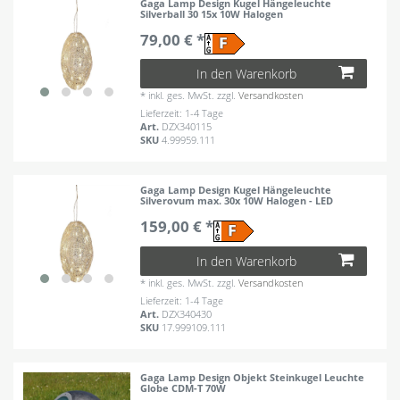
Gaga Lamp Design Kugel Hängeleuchte
Silverball 30 15x 10W Halogen
79,00 € *
In den Warenkorb
*
inkl. ges. MwSt.
zzgl.
Versandkosten
Lieferzeit: 1-4 Tage
Art.
DZX340115
SKU
4.99959.111
Gaga Lamp Design Kugel Hängeleuchte
Silverovum max. 30x 10W Halogen - LED
159,00 € *
In den Warenkorb
*
inkl. ges. MwSt.
zzgl.
Versandkosten
Lieferzeit: 1-4 Tage
Art.
DZX340430
SKU
17.999109.111
Gaga Lamp Design Objekt Steinkugel Leuchte
Globe CDM-T 70W