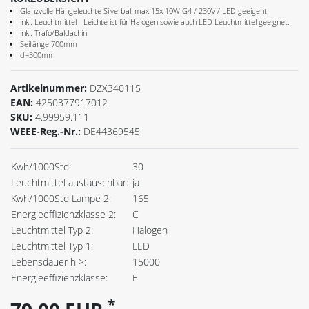
Glanzvolle Hängeleuchte Silverball max.15x 10W G4 / 230V / LED geeigent
inkl. Leuchtmittel - Leichte ist für Halogen sowie auch LED Leuchtmittel geeignet.
inkl. Trafo/Baldachin
Seillänge 700mm
d=300mm
Artikelnummer:
DZX340115
EAN:
4250377917012
SKU:
4.99959.111
WEEE-Reg.-Nr.:
DE44369545
Kwh/1000Std:
30
Leuchtmittel austauschbar:
ja
Kwh/1000Std Lampe 2:
165
Energieeffizienzklasse 2:
C
Leuchtmittel Typ 2:
Halogen
Leuchtmittel Typ 1:
LED
Lebensdauer h >:
15000
Energieeffizienzklasse:
F
*