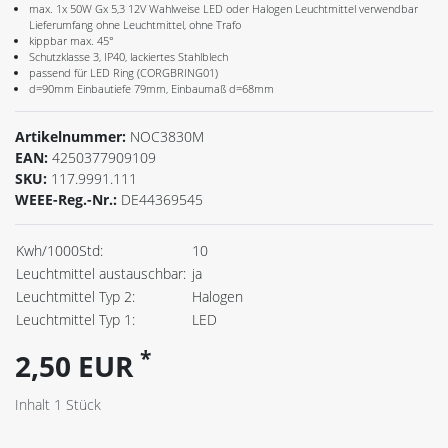
max. 1x 50W Gx 5,3 12V Wahlweise LED oder Halogen Leuchtmittel verwendbar
Lieferumfang ohne Leuchtmittel, ohne Trafo
kippbar max. 45°
Schutzklasse 3, IP40, lackiertes Stahlblech
passend für LED Ring (CORGBRING01)
d=90mm Einbautiefe 79mm, Einbaumaß d=68mm
Artikelnummer:
NOC3830M
EAN:
4250377909109
SKU:
117.9991.111
WEEE-Reg.-Nr.:
DE44369545
Kwh/1000Std:
10
Leuchtmittel austauschbar:
ja
Leuchtmittel Typ 2:
Halogen
Leuchtmittel Typ 1:
LED
*
2,50 EUR
Inhalt
1
Stück