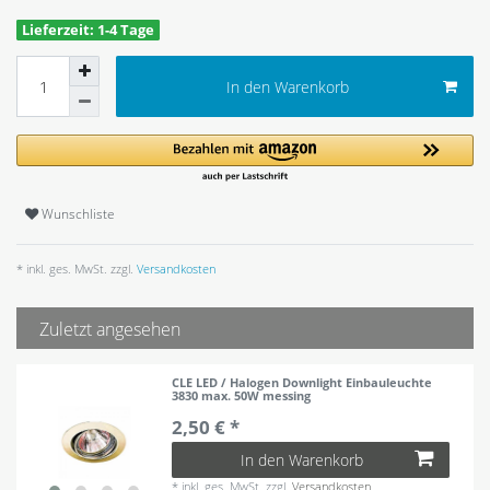
Lieferzeit: 1-4 Tage
In den Warenkorb
Wunschliste
* inkl. ges. MwSt. zzgl.
Versandkosten
Zuletzt angesehen
CLE LED / Halogen Downlight Einbauleuchte
3830 max. 50W messing
2,50 € *
In den Warenkorb
*
inkl. ges. MwSt.
zzgl.
Versandkosten