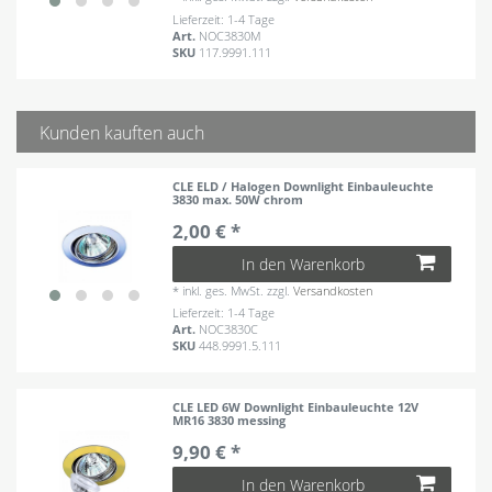
Lieferzeit: 1-4 Tage
Art.
NOC3830M
SKU
117.9991.111
Kunden kauften auch
CLE ELD / Halogen Downlight Einbauleuchte
3830 max. 50W chrom
2,00 € *
In den Warenkorb
*
inkl. ges. MwSt.
zzgl.
Versandkosten
Lieferzeit: 1-4 Tage
Art.
NOC3830C
SKU
448.9991.5.111
CLE LED 6W Downlight Einbauleuchte 12V
MR16 3830 messing
9,90 € *
In den Warenkorb