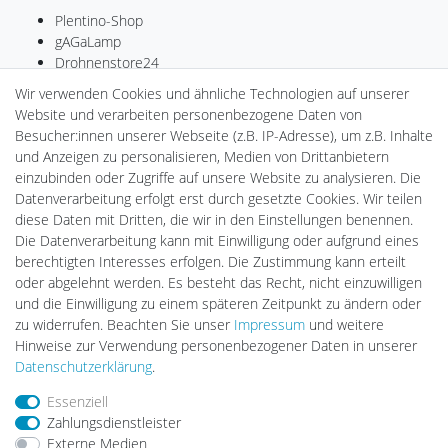
Plentino-Shop
gAGaLamp
Drohnenstore24
MeinUSB
Wir verwenden Cookies und ähnliche Technologien auf unserer
Batteriespeicher
Website und verarbeiten personenbezogene Daten von
PlentiSolar
Besucher:innen unserer Webseite (z.B. IP-Adresse), um z.B. Inhalte
Gebrauchtlicht
und Anzeigen zu personalisieren, Medien von Drittanbietern
Ledkauf
einzubinden oder Zugriffe auf unsere Website zu analysieren. Die
DEYESOLAR
Datenverarbeitung erfolgt erst durch gesetzte Cookies. Wir teilen
Lightech Connect
diese Daten mit Dritten, die wir in den Einstellungen benennen.
CardanLight Europe
Die Datenverarbeitung kann mit Einwilligung oder aufgrund eines
FORTIMO LEDs
berechtigten Interesses erfolgen. Die Zustimmung kann erteilt
LED-RETROSHOP
oder abgelehnt werden. Es besteht das Recht, nicht einzuwilligen
Wallbox24
und die Einwilligung zu einem späteren Zeitpunkt zu ändern oder
zu widerrufen. Beachten Sie unser
Impressum
und weitere
Hinweise zur Verwendung personenbezogener Daten in unserer
Impressum
Daten­schutz­erklärung
AGB
Daten­schutz­erklärung
.
Essenziell
Zahlungsdienstleister
Barrierefreiheitserklärung
Widerrufs­recht
Externe Medien