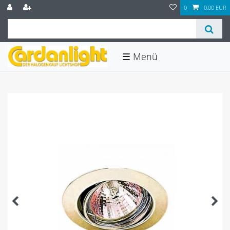
0
0,00 EUR
☰