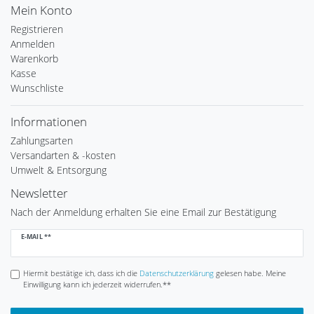
Mein Konto
Registrieren
Anmelden
Warenkorb
Kasse
Wunschliste
Informationen
Zahlungsarten
Versandarten & -kosten
Umwelt & Entsorgung
Newsletter
Nach der Anmeldung erhalten Sie eine Email zur Bestätigung
Newsletter
E-MAIL **
Honig
Hiermit bestätige ich, dass ich die
Daten­schutz­erklärung
gelesen habe. Meine
Einwilligung kann ich jederzeit widerrufen.**