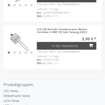
*
inkl. ges. MwSt.
zzgl.
Versandkosten
Lieferzeit: 1-4 Tage
Art.
LEDNOC3830MBUNDLE
SKU
55.9991.4.111
CLE LED Retrofit Transformator Master
Certaline 4-10W 12V inkl. Fassung GX5,3
3,90 € *
In den Warenkorb
*
inkl. ges. MwSt.
zzgl.
Versandkosten
Lieferzeit: 1-4 Tage
Art.
COTRAFO10W
SKU
883.9995.111
Produktgruppen
LED News
Möbelmarkt News
Licht News