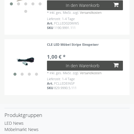
In den Warenkorb
*
inkl. ges. MwSt.
zzgl.
Versandkosten
Lieferzeit: 1-4 Tage
Art.
FCLLED020WWS
SKU
1190.9991.111
CLE LED Möbel Stripe Einspeiser
1,00 € *
In den Warenkorb
*
inkl. ges. MwSt.
zzgl.
Versandkosten
Lieferzeit: 1-4 Tage
Art.
FCLLEDEINSP
SKU
829.9990.5.111
Produktgruppen
LED News
Möbelmarkt News