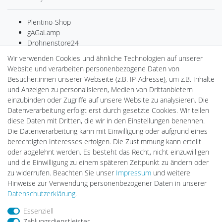
Plentino-Shop
gAGaLamp
Drohnenstore24
MeinUSB
Wir verwenden Cookies und ähnliche Technologien auf unserer
Batteriespeicher
Website und verarbeiten personenbezogene Daten von
PlentiSolar
Besucher:innen unserer Webseite (z.B. IP-Adresse), um z.B. Inhalte
Gebrauchtlicht
und Anzeigen zu personalisieren, Medien von Drittanbietern
Ledkauf
einzubinden oder Zugriffe auf unsere Website zu analysieren. Die
DEYESOLAR
Datenverarbeitung erfolgt erst durch gesetzte Cookies. Wir teilen
Lightech Connect
diese Daten mit Dritten, die wir in den Einstellungen benennen.
CardanLight Europe
Die Datenverarbeitung kann mit Einwilligung oder aufgrund eines
FORTIMO LEDs
berechtigten Interesses erfolgen. Die Zustimmung kann erteilt
LED-RETROSHOP
oder abgelehnt werden. Es besteht das Recht, nicht einzuwilligen
Wallbox24
und die Einwilligung zu einem späteren Zeitpunkt zu ändern oder
zu widerrufen. Beachten Sie unser
Impressum
und weitere
Hinweise zur Verwendung personenbezogener Daten in unserer
Impressum
Daten­schutz­erklärung
AGB
Daten­schutz­erklärung
.
Essenziell
Zahlungsdienstleister