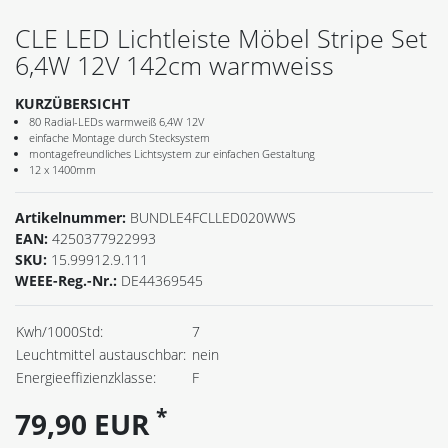
CLE LED Lichtleiste Möbel Stripe Set
6,4W 12V 142cm warmweiss
KURZÜBERSICHT
80 Radial-LEDs warmweiß 6,4W 12V
einfache Montage durch Stecksystem
montagefreundliches Lichtsystem zur einfachen Gestaltung
12 x 1400mm
Artikelnummer:
BUNDLE4FCLLED020WWS
EAN:
4250377922993
SKU:
15.99912.9.111
WEEE-Reg.-Nr.:
DE44369545
Kwh/1000Std:
7
Leuchtmittel austauschbar:
nein
Energieeffizienzklasse:
F
*
79,90 EUR