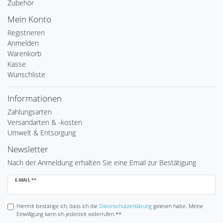
Zubehör
Mein Konto
Registrieren
Anmelden
Warenkorb
Kasse
Wunschliste
Informationen
Zahlungsarten
Versandarten & -kosten
Umwelt & Entsorgung
Newsletter
Nach der Anmeldung erhalten Sie eine Email zur Bestätigung
Newsletter
E-MAIL **
Honig
Hiermit bestätige ich, dass ich die
Daten­schutz­erklärung
gelesen habe. Meine
Einwilligung kann ich jederzeit widerrufen.**