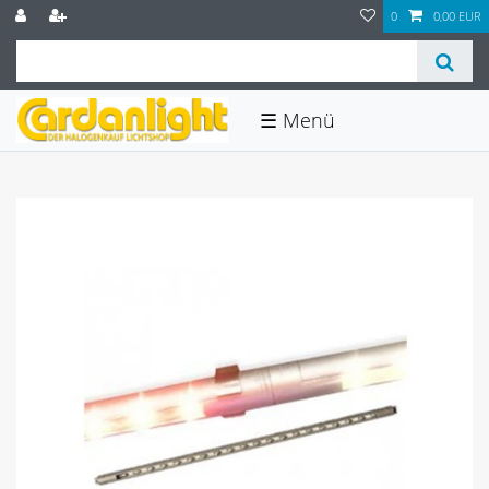
0
0,00 EUR
☰