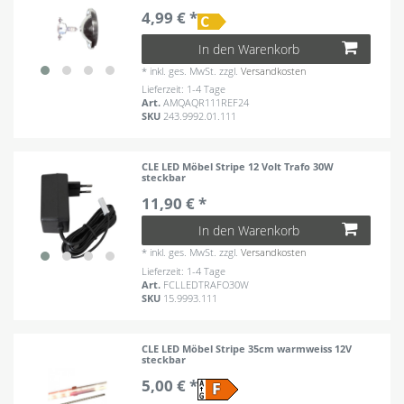
4,99 € *
In den Warenkorb
*
inkl. ges. MwSt.
zzgl.
Versandkosten
Lieferzeit: 1-4 Tage
Art.
AMQAQR111REF24
SKU
243.9992.01.111
CLE LED Möbel Stripe 12 Volt Trafo 30W
steckbar
11,90 € *
In den Warenkorb
*
inkl. ges. MwSt.
zzgl.
Versandkosten
Lieferzeit: 1-4 Tage
Art.
FCLLEDTRAFO30W
SKU
15.9993.111
CLE LED Möbel Stripe 35cm warmweiss 12V
steckbar
5,00 € *