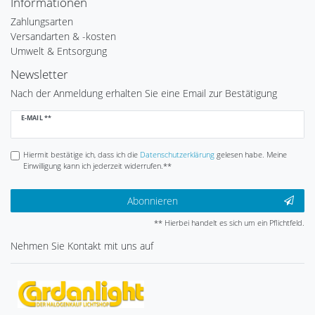
Informationen
Zahlungsarten
Versandarten & -kosten
Umwelt & Entsorgung
Newsletter
Nach der Anmeldung erhalten Sie eine Email zur Bestätigung
Newsletter
E-MAIL **
Honig
Hiermit bestätige ich, dass ich die
Daten­schutz­erklärung
gelesen habe. Meine
Einwilligung kann ich jederzeit widerrufen.**
Abonnieren
** Hierbei handelt es sich um ein Pflichtfeld.
Nehmen Sie
Kontakt
mit uns auf