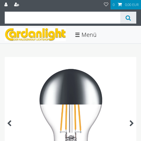
0
0,00 EUR
☰