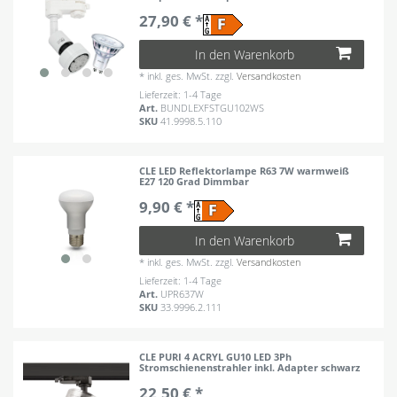
27,90 € *
In den Warenkorb
*
inkl. ges. MwSt.
zzgl.
Versandkosten
Lieferzeit: 1-4 Tage
Art.
BUNDLEXFSTGU102WS
SKU
41.9998.5.110
CLE LED Reflektorlampe R63 7W warmweiß
E27 120 Grad Dimmbar
9,90 € *
In den Warenkorb
*
inkl. ges. MwSt.
zzgl.
Versandkosten
Lieferzeit: 1-4 Tage
Art.
UPR637W
SKU
33.9996.2.111
CLE PURI 4 ACRYL GU10 LED 3Ph
Stromschienenstrahler inkl. Adapter schwarz
22,50 € *