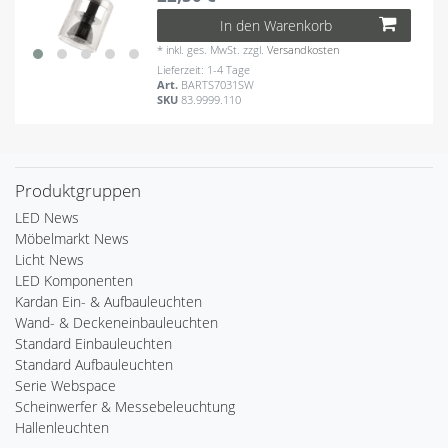
In den Warenkorb
*
inkl. ges. MwSt.
zzgl.
Versandkosten
Lieferzeit: 1-4 Tage
Art.
BARTS7031SW
SKU
83.9999.110
Produktgruppen
LED News
Möbelmarkt News
Licht News
LED Komponenten
Kardan Ein- & Aufbauleuchten
Wand- & Deckeneinbauleuchten
Standard Einbauleuchten
Standard Aufbauleuchten
Serie Webspace
Scheinwerfer & Messebeleuchtung
Hallenleuchten