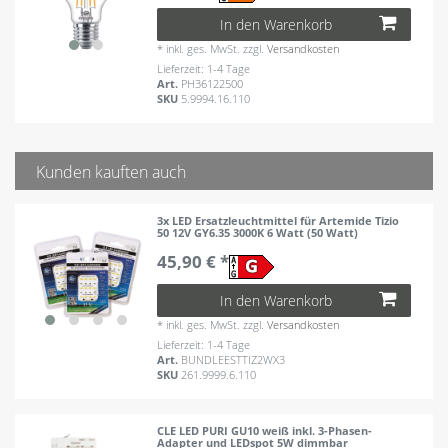
In den Warenkorb
*
inkl. ges. MwSt.
zzgl.
Versandkosten
Lieferzeit: 1-4 Tage
Art.
PH36122500
SKU
5.9994.16.110
Kunden kauften auch
3x LED Ersatzleuchtmittel für Artemide Tizio
50 12V GY6.35 3000K 6 Watt (50 Watt)
45,90 € *
In den Warenkorb
*
inkl. ges. MwSt.
zzgl.
Versandkosten
Lieferzeit: 1-4 Tage
Art.
BUNDLEESTTIZ2WX3
SKU
261.9999.6.110
CLE LED PURI GU10 weiß inkl. 3-Phasen-
Adapter und LEDspot 5W dimmbar