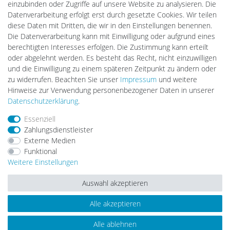
einzubinden oder Zugriffe auf unsere Website zu analysieren. Die
DEYESOLAR
Datenverarbeitung erfolgt erst durch gesetzte Cookies. Wir teilen
Lightech Connect
diese Daten mit Dritten, die wir in den Einstellungen benennen.
CardanLight Europe
Die Datenverarbeitung kann mit Einwilligung oder aufgrund eines
FORTIMO LEDs
berechtigten Interesses erfolgen. Die Zustimmung kann erteilt
LED-RETROSHOP
oder abgelehnt werden. Es besteht das Recht, nicht einzuwilligen
Wallbox24
und die Einwilligung zu einem späteren Zeitpunkt zu ändern oder
zu widerrufen. Beachten Sie unser
Impressum
und weitere
Hinweise zur Verwendung personenbezogener Daten in unserer
Impressum
Daten­schutz­erklärung
AGB
Daten­schutz­erklärung
.
Essenziell
Zahlungsdienstleister
Barrierefreiheitserklärung
Widerrufs­recht
Externe Medien
Funktional
Weitere Einstellungen
Kontakt
Vertrag widerrufen
Auswahl akzeptieren
Alle akzeptieren
© Copyright 2026 | Alle Rechte vorbehalten.
Alle ablehnen