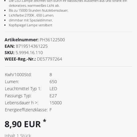
Die LED-Lampe zeichnet sich durch ihr klassisches Aussehen aus und strahlt ein
dekoratives, warmweißes Licht ab.
Bis zu 15000 Stunden Nutzlebensdauer,
Lichtfarbe:2700K , 650 Lumen,
dimmbar mit Spezialdimmer,
Kopfspiegel Lampe versilbert
Artikelnummer:
PH36122500
EAN:
8719514361225
SKU:
5.9994.16.110
WEEE-Reg.-Nr.:
DE57797264
Kwh/1000Std:
8
Lumen:
650
Leuchtmittel Typ 1:
LED
Fassungs Typ:
E27
Lebensdauer h >:
15000
Energieeffizienzklasse:
F
*
8,90 EUR
Inhalt
1
Stück