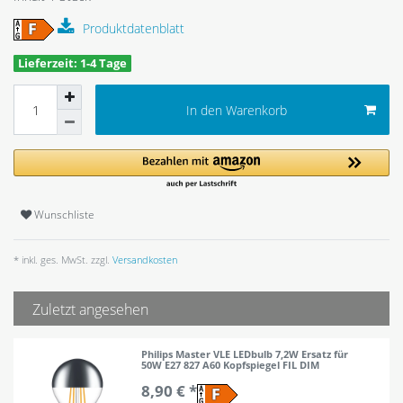
Produktdatenblatt
Lieferzeit: 1-4 Tage
In den Warenkorb
Wunschliste
* inkl. ges. MwSt. zzgl.
Versandkosten
Zuletzt angesehen
Philips Master VLE LEDbulb 7,2W Ersatz für
50W E27 827 A60 Kopfspiegel FIL DIM
8,90 € *