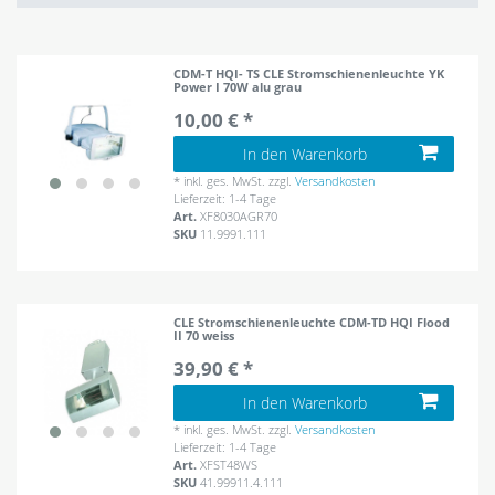
CDM-T HQI- TS CLE Stromschienenleuchte YK
Power I 70W alu grau
10,00 € *
In den Warenkorb
*
inkl. ges. MwSt.
zzgl.
Versandkosten
Lieferzeit: 1-4 Tage
Art.
XF8030AGR70
SKU
11.9991.111
CLE Stromschienenleuchte CDM-TD HQI Flood
II 70 weiss
39,90 € *
In den Warenkorb
*
inkl. ges. MwSt.
zzgl.
Versandkosten
Lieferzeit: 1-4 Tage
Art.
XFST48WS
SKU
41.99911.4.111