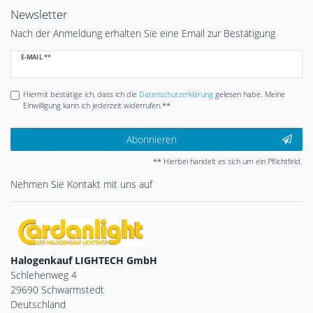
Newsletter
Nach der Anmeldung erhalten Sie eine Email zur Bestätigung
Newsletter
E-MAIL **
Honig
Hiermit bestätige ich, dass ich die
Daten­schutz­erklärung
gelesen habe. Meine
Einwilligung kann ich jederzeit widerrufen.**
Abonnieren
** Hierbei handelt es sich um ein Pflichtfeld.
Nehmen Sie
Kontakt
mit uns auf
Halogenkauf LIGHTECH GmbH
Schlehenweg 4
29690 Schwarmstedt
Deutschland