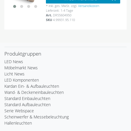
*
inkl. ges. MwSt.
zzgl.
Versandkosten
Lieferzeit: 1-4 Tage
Art.
DR55604950
SKU
4.99931.95.110
Produktgruppen
LED News
Möbelmarkt News
Licht News
LED Komponenten
Kardan Ein- & Aufbauleuchten
Wand- & Deckeneinbauleuchten
Standard Einbauleuchten
Standard Aufbauleuchten
Serie Webspace
Scheinwerfer & Messebeleuchtung
Hallenleuchten