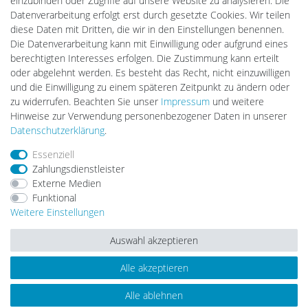
einzubinden oder Zugriffe auf unsere Website zu analysieren. Die
DEYESOLAR
Datenverarbeitung erfolgt erst durch gesetzte Cookies. Wir teilen
Lightech Connect
diese Daten mit Dritten, die wir in den Einstellungen benennen.
CardanLight Europe
Die Datenverarbeitung kann mit Einwilligung oder aufgrund eines
FORTIMO LEDs
berechtigten Interesses erfolgen. Die Zustimmung kann erteilt
LED-RETROSHOP
oder abgelehnt werden. Es besteht das Recht, nicht einzuwilligen
Wallbox24
und die Einwilligung zu einem späteren Zeitpunkt zu ändern oder
zu widerrufen. Beachten Sie unser
Impressum
und weitere
Hinweise zur Verwendung personenbezogener Daten in unserer
Impressum
Daten­schutz­erklärung
AGB
Daten­schutz­erklärung
.
Essenziell
Zahlungsdienstleister
Barrierefreiheitserklärung
Widerrufs­recht
Externe Medien
Funktional
Weitere Einstellungen
Kontakt
Vertrag widerrufen
Auswahl akzeptieren
Alle akzeptieren
© Copyright 2026 | Alle Rechte vorbehalten.
Alle ablehnen