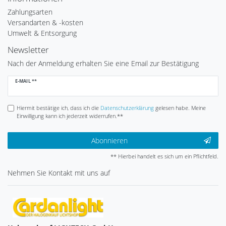
Zahlungsarten
Versandarten & -kosten
Umwelt & Entsorgung
Newsletter
Nach der Anmeldung erhalten Sie eine Email zur Bestätigung
Newsletter
E-MAIL **
Honig
Hiermit bestätige ich, dass ich die
Daten­schutz­erklärung
gelesen habe. Meine
Einwilligung kann ich jederzeit widerrufen.**
Abonnieren
** Hierbei handelt es sich um ein Pflichtfeld.
Nehmen Sie
Kontakt
mit uns auf