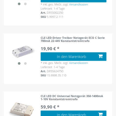
*
inkl. ges. MwSt.
zzgl.
Versandkosten
Lieferzeit: 1-4 Tage
Art.
DR55002250
SKU
5.9997.2.111
CLE LED-Driver Treiber Netzgerät ECO C Serie
700mA 22-44V Konstantstromtrafo
19,90 € *
In den Warenkorb
*
inkl. ges. MwSt.
zzgl.
Versandkosten
Lieferzeit: 1-4 Tage
Art.
DR55624750
SKU
15.9998.35.110
CLE LED DC Universal Netzgerät 350-1400mA
1-10V Konstantstromtrafo
59,90 € *
In den Warenkorb