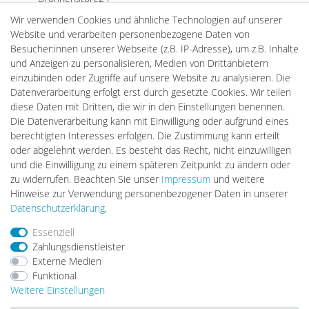
MeinUSB
Wir verwenden Cookies und ähnliche Technologien auf unserer
Batteriespeicher
Website und verarbeiten personenbezogene Daten von
PlentiSolar
Besucher:innen unserer Webseite (z.B. IP-Adresse), um z.B. Inhalte
Gebrauchtlicht
und Anzeigen zu personalisieren, Medien von Drittanbietern
Ledkauf
einzubinden oder Zugriffe auf unsere Website zu analysieren. Die
DEYESOLAR
Datenverarbeitung erfolgt erst durch gesetzte Cookies. Wir teilen
Lightech Connect
diese Daten mit Dritten, die wir in den Einstellungen benennen.
CardanLight Europe
Die Datenverarbeitung kann mit Einwilligung oder aufgrund eines
FORTIMO LEDs
berechtigten Interesses erfolgen. Die Zustimmung kann erteilt
LED-RETROSHOP
oder abgelehnt werden. Es besteht das Recht, nicht einzuwilligen
Wallbox24
und die Einwilligung zu einem späteren Zeitpunkt zu ändern oder
zu widerrufen. Beachten Sie unser
Impressum
und weitere
Hinweise zur Verwendung personenbezogener Daten in unserer
Impressum
Daten­schutz­erklärung
AGB
Daten­schutz­erklärung
.
Essenziell
Zahlungsdienstleister
Barrierefreiheitserklärung
Widerrufs­recht
Externe Medien
Funktional
Weitere Einstellungen
Kontakt
Vertrag widerrufen