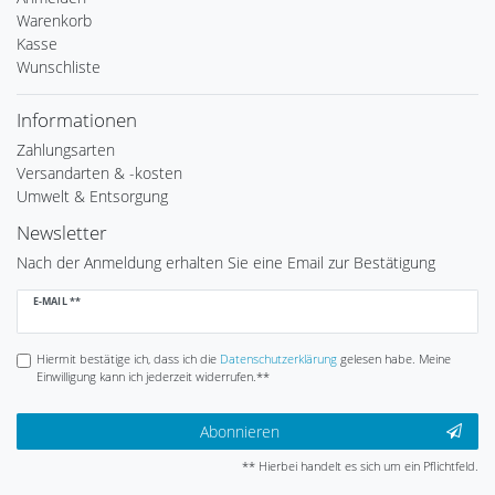
Warenkorb
Kasse
Wunschliste
Informationen
Zahlungsarten
Versandarten & -kosten
Umwelt & Entsorgung
Newsletter
Nach der Anmeldung erhalten Sie eine Email zur Bestätigung
Newsletter
E-MAIL **
Honig
Hiermit bestätige ich, dass ich die
Daten­schutz­erklärung
gelesen habe. Meine
Einwilligung kann ich jederzeit widerrufen.**
Abonnieren
** Hierbei handelt es sich um ein Pflichtfeld.