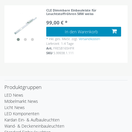
CLE Dimmbare Einbauleiste für
Leuchtstoffröhren 58W weiss
99,00 € *
In den Warenkorb
*
inkl. ges. MwSt.
zzgl.
Versandkosten
Lieferzeit: 1-4 Tage
Art.
FRESB165HFR
SKU
5.99938.1.111
Produktgruppen
LED News
Möbelmarkt News
Licht News
LED Komponenten
Kardan Ein- & Aufbauleuchten
Wand- & Deckeneinbauleuchten