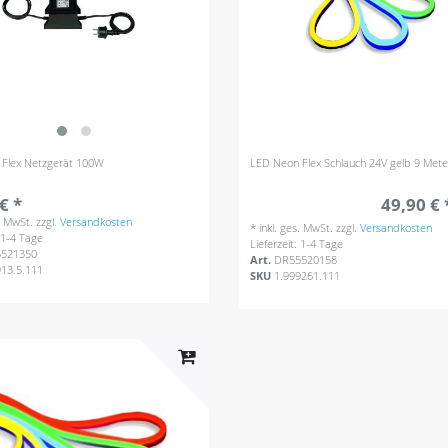
Flex Netzgerät 100W
LED Neon Flex Schlauch 24V gelb 9 Mete
€ *
49,90 € 
s. MwSt.
zzgl.
Versandkosten
*
inkl. ges. MwSt.
zzgl.
Versandkosten
: 1-4 Tage
Lieferzeit: 1-4 Tage
521350
Art.
DR55520158
913.5.111
SKU
1.999261.111