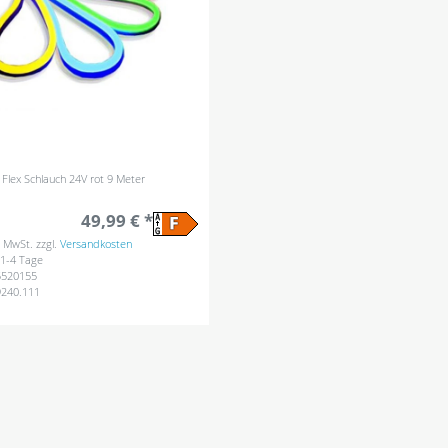
Flex Schlauch 24V rot 9 Meter
49,99 € *
s. MwSt.
zzgl.
Versandkosten
: 1-4 Tage
520155
9240.111