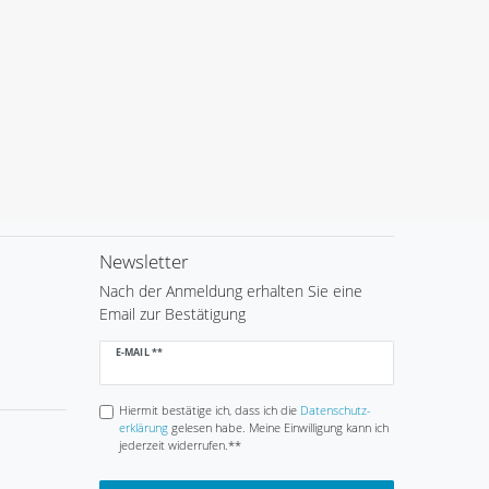
Newsletter
Nach der Anmeldung erhalten Sie eine
Email zur Bestätigung
Newsletter
E-MAIL **
Honig
Hiermit bestätige ich, dass ich die
Daten­schutz­
erklärung
gelesen habe. Meine Einwilligung kann ich
jederzeit widerrufen.**