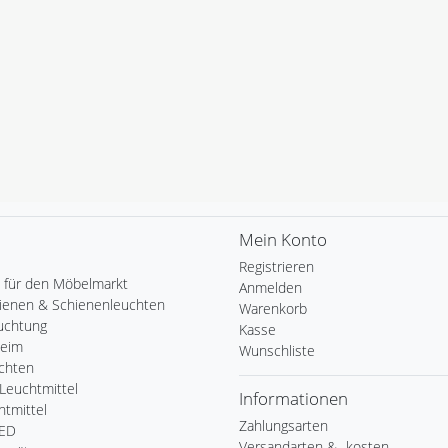
Mein Konto
Registrieren
 für den Möbelmarkt
Anmelden
ienen & Schienenleuchten
Warenkorb
uchtung
Kasse
Heim
Wunschliste
chten
Leuchtmittel
Informationen
tmittel
Zahlungsarten
LED
Versandarten & -kosten