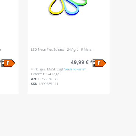
r
LED Neon Flex Schlauch 24V grün 9 Meter
*
49,99 € *
*
inkl. ges. MwSt.
zzgl.
Versandkosten
Lieferzeit: 1-4 Tage
Art.
DR55520159
SKU
1.999585.111